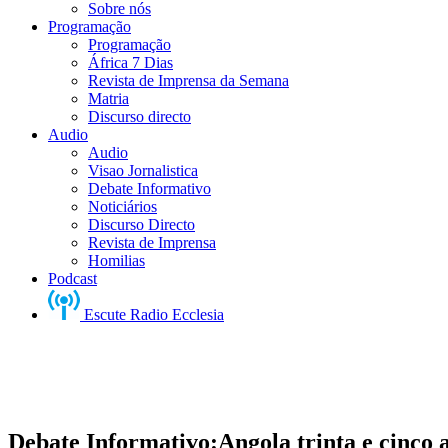
Sobre nós
Programação
Programação
África 7 Dias
Revista de Imprensa da Semana
Matria
Discurso directo
Audio
Audio
Visao Jornalistica
Debate Informativo
Noticiários
Discurso Directo
Revista de Imprensa
Homilias
Podcast
Escute Radio Ecclesia
Debate Informativo:Angola trinta e cinco a