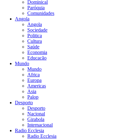
Dominical
Paróquia
Comunidades
Angola
Angola
Sociedade
Politica
Cultura
Saúde
Economia
Educação
Mundo
Mundo
Africa
Europa
Americas
Asia
Palop
Desporto
Desporto
Nacional
Girabola
Internacional
Radio Ecclesia
Radio Ecclesia