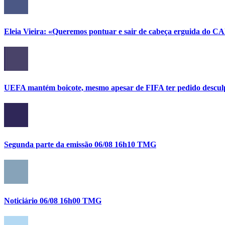
Eleia Vieira: «Queremos pontuar e sair de cabeça erguida do C
UEFA mantém boicote, mesmo apesar de FIFA ter pedido descul
Segunda parte da emissão 06/08 16h10 TMG
Noticiário 06/08 16h00 TMG