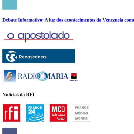
Debate Informativo: A luz dos acontecimentos da Venezuela com
Notícias da RFI