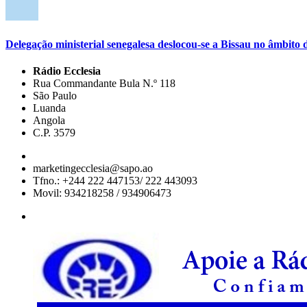
Delegação ministerial senegalesa deslocou-se a Bissau no âmbi
Rádio Ecclesia
Rua Commandante Bula N.º 118
São Paulo
Luanda
Angola
C.P. 3579
marketingecclesia@sapo.ao
Tfno.: +244 222 447153/ 222 443093
Movil: 934218258 / 934906473