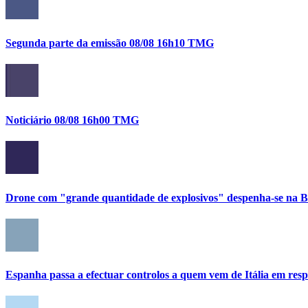
Segunda parte da emissão 08/08 16h10 TMG
Noticiário 08/08 16h00 TMG
Drone com "grande quantidade de explosivos" despenha-se na Bu
Espanha passa a efectuar controlos a quem vem de Itália em res