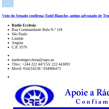
Voto do Senado confirma Todd Blanche, antigo advogado de Tru
Rádio Ecclesia
Rua Commandante Bula N.º 118
São Paulo
Luanda
Angola
C.P. 3579
marketingecclesia@sapo.ao
Tfno.: +244 222 447153/ 222 443093
Movil: 934218258 / 934906473