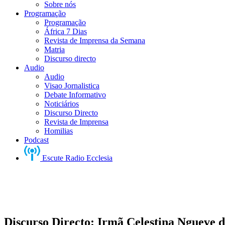
Sobre nós
Programação
Programação
África 7 Dias
Revista de Imprensa da Semana
Matria
Discurso directo
Audio
Audio
Visao Jornalistica
Debate Informativo
Noticiários
Discurso Directo
Revista de Imprensa
Homilias
Podcast
Escute Radio Ecclesia
Discurso Directo: Irmã Celestina Ngueve 