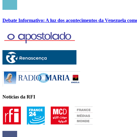
Debate Informativo: A luz dos acontecimentos da Venezuela com
Notícias da RFI