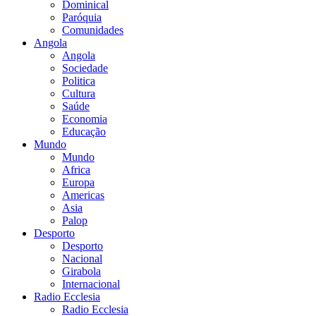
Dominical
Paróquia
Comunidades
Angola
Angola
Sociedade
Politica
Cultura
Saúde
Economia
Educação
Mundo
Mundo
Africa
Europa
Americas
Asia
Palop
Desporto
Desporto
Nacional
Girabola
Internacional
Radio Ecclesia
Radio Ecclesia