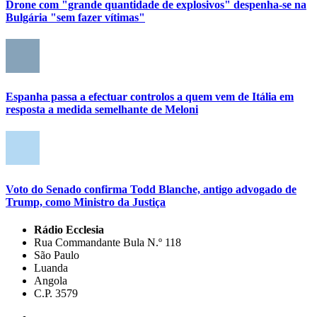
Drone com "grande quantidade de explosivos" despenha-se na
Bulgária "sem fazer vítimas"
Espanha passa a efectuar controlos a quem vem de Itália em
resposta a medida semelhante de Meloni
Voto do Senado confirma Todd Blanche, antigo advogado de
Trump, como Ministro da Justiça
Rádio Ecclesia
Rua Commandante Bula N.º 118
São Paulo
Luanda
Angola
C.P. 3579