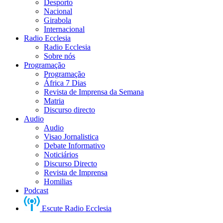
Desporto
Nacional
Girabola
Internacional
Radio Ecclesia
Radio Ecclesia
Sobre nós
Programação
Programação
África 7 Dias
Revista de Imprensa da Semana
Matria
Discurso directo
Audio
Audio
Visao Jornalistica
Debate Informativo
Noticiários
Discurso Directo
Revista de Imprensa
Homilias
Podcast
Escute Radio Ecclesia