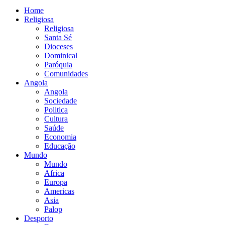
Home
Religiosa
Religiosa
Santa Sé
Dioceses
Dominical
Paróquia
Comunidades
Angola
Angola
Sociedade
Politica
Cultura
Saúde
Economia
Educação
Mundo
Mundo
Africa
Europa
Americas
Asia
Palop
Desporto