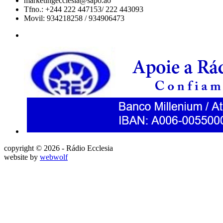
marketingecclesia@sapo.ao
Tfno.: +244 222 447153/ 222 443093
Movil: 934218258 / 934906473
copyright © 2026 - Rádio Ecclesia
website by
webwolf