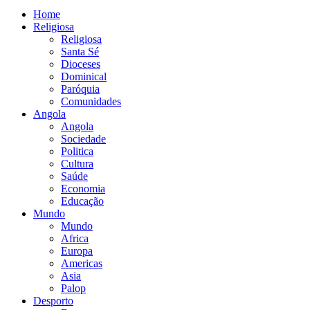
Home
Religiosa
Religiosa
Santa Sé
Dioceses
Dominical
Paróquia
Comunidades
Angola
Angola
Sociedade
Politica
Cultura
Saúde
Economia
Educação
Mundo
Mundo
Africa
Europa
Americas
Asia
Palop
Desporto