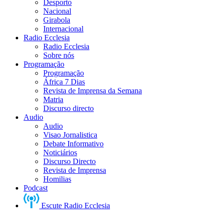
Desporto
Nacional
Girabola
Internacional
Radio Ecclesia
Radio Ecclesia
Sobre nós
Programação
Programação
África 7 Dias
Revista de Imprensa da Semana
Matria
Discurso directo
Audio
Audio
Visao Jornalistica
Debate Informativo
Noticiários
Discurso Directo
Revista de Imprensa
Homilias
Podcast
Escute Radio Ecclesia