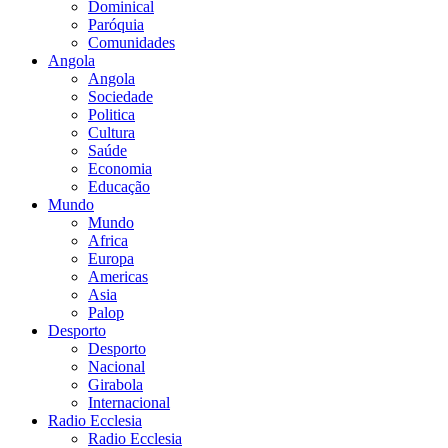
Dominical
Paróquia
Comunidades
Angola
Angola
Sociedade
Politica
Cultura
Saúde
Economia
Educação
Mundo
Mundo
Africa
Europa
Americas
Asia
Palop
Desporto
Desporto
Nacional
Girabola
Internacional
Radio Ecclesia
Radio Ecclesia