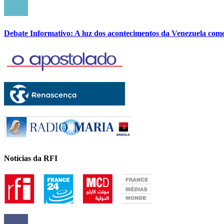
Debate Informativo: A luz dos acontecimentos da Venezuela com
Notícias da RFI