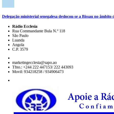
Delegação ministerial senegalesa deslocou-se a Bissau no âmbi
Rádio Ecclesia
Rua Commandante Bula N.º 118
São Paulo
Luanda
Angola
C.P. 3579
marketingecclesia@sapo.ao
Tfno.: +244 222 447153/ 222 443093
Movil: 934218258 / 934906473