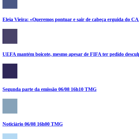
Eleia Vieira: «Queremos pontuar e sair de cabeça erguida do C
UEFA mantém boicote, mesmo apesar de FIFA ter pedido descul
Segunda parte da emissão 06/08 16h10 TMG
Noticiário 06/08 16h00 TMG