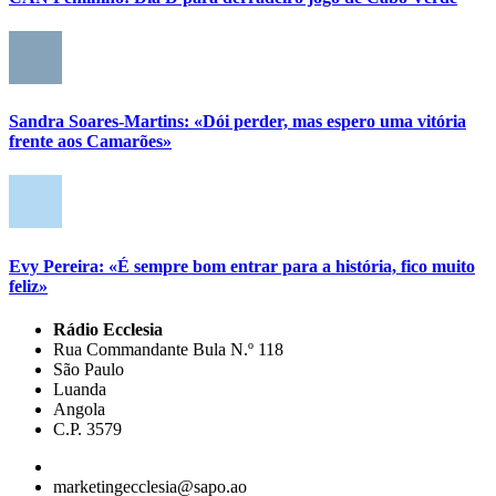
Sandra Soares-Martins: «Dói perder, mas espero uma vitória
frente aos Camarões»
Evy Pereira: «É sempre bom entrar para a história, fico muito
feliz»
Rádio Ecclesia
Rua Commandante Bula N.º 118
São Paulo
Luanda
Angola
C.P. 3579
marketingecclesia@sapo.ao