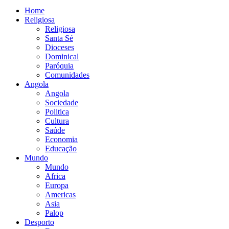
Home
Religiosa
Religiosa
Santa Sé
Dioceses
Dominical
Paróquia
Comunidades
Angola
Angola
Sociedade
Politica
Cultura
Saúde
Economia
Educação
Mundo
Mundo
Africa
Europa
Americas
Asia
Palop
Desporto