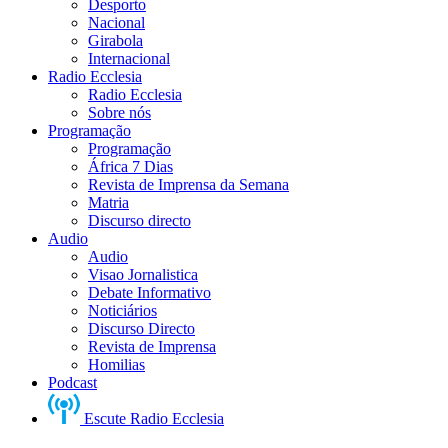
Desporto
Nacional
Girabola
Internacional
Radio Ecclesia
Radio Ecclesia
Sobre nós
Programação
Programação
África 7 Dias
Revista de Imprensa da Semana
Matria
Discurso directo
Audio
Audio
Visao Jornalistica
Debate Informativo
Noticiários
Discurso Directo
Revista de Imprensa
Homilias
Podcast
Escute Radio Ecclesia