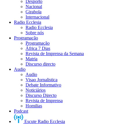
Desporto
Nacional
Girabola
Internacional
Radio Ecclesia
Radio Ecclesia
Sobre nós
Programação
Programação
África 7 Dias
Revista de Imprensa da Semana
Matria
Discurso directo
Audio
Audio
Visao Jornalistica
Debate Informativo
Noticiários
Discurso Directo
Revista de Imprensa
Homilias
Podcast
Escute Radio Ecclesia