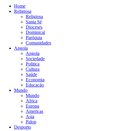
Home
Religiosa
Religiosa
Santa Sé
Dioceses
Dominical
Paróquia
Comunidades
Angola
Angola
Sociedade
Politica
Cultura
Saúde
Economia
Educação
Mundo
Mundo
Africa
Europa
Americas
Asia
Palop
Desporto