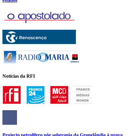
estados
Notícias da RFI
Projecto petrolífero põe soberania da Gronelândia à prova