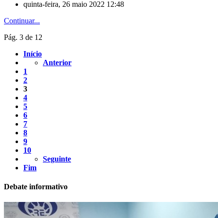
quinta-feira, 26 maio 2022 12:48
Continuar...
Pág. 3 de 12
Início
Anterior
1
2
3
4
5
6
7
8
9
10
Seguinte
Fim
Debate informativo