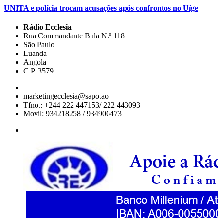
UNITA e polícia trocam acusações após confrontos no Uíge
Rádio Ecclesia
Rua Commandante Bula N.º 118
São Paulo
Luanda
Angola
C.P. 3579
marketingecclesia@sapo.ao
Tfno.: +244 222 447153/ 222 443093
Movil: 934218258 / 934906473