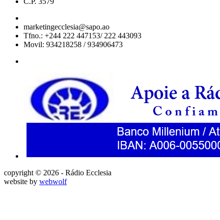
C.P. 3579
marketingecclesia@sapo.ao
Tfno.: +244 222 447153/ 222 443093
Movil: 934218258 / 934906473
copyright © 2026 - Rádio Ecclesia
website by
webwolf