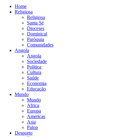
Home
Religiosa
Religiosa
Santa Sé
Dioceses
Dominical
Paróquia
Comunidades
Angola
Angola
Sociedade
Politica
Cultura
Saúde
Economia
Educação
Mundo
Mundo
Africa
Europa
Americas
Asia
Palop
Desporto