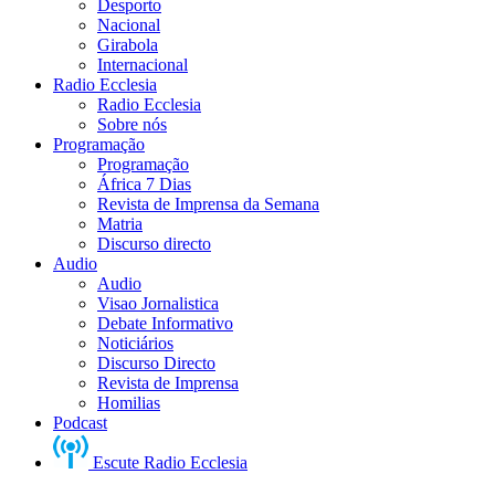
Desporto
Nacional
Girabola
Internacional
Radio Ecclesia
Radio Ecclesia
Sobre nós
Programação
Programação
África 7 Dias
Revista de Imprensa da Semana
Matria
Discurso directo
Audio
Audio
Visao Jornalistica
Debate Informativo
Noticiários
Discurso Directo
Revista de Imprensa
Homilias
Podcast
Escute Radio Ecclesia