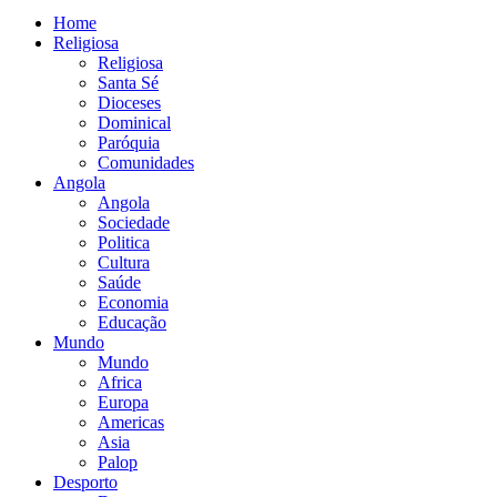
Home
Religiosa
Religiosa
Santa Sé
Dioceses
Dominical
Paróquia
Comunidades
Angola
Angola
Sociedade
Politica
Cultura
Saúde
Economia
Educação
Mundo
Mundo
Africa
Europa
Americas
Asia
Palop
Desporto