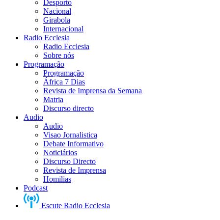
Desporto
Nacional
Girabola
Internacional
Radio Ecclesia
Radio Ecclesia
Sobre nós
Programação
Programação
África 7 Dias
Revista de Imprensa da Semana
Matria
Discurso directo
Audio
Audio
Visao Jornalistica
Debate Informativo
Noticiários
Discurso Directo
Revista de Imprensa
Homilias
Podcast
Escute Radio Ecclesia