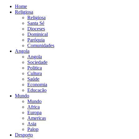
Home
Religiosa
Religiosa
Santa Sé
Dioceses
Dominical
Paróquia
Comunidades
Angola
Angola
Sociedade
Politica
Cultura
Saúde
Economia
Educação
Mundo
Mundo
Africa
Europa
Americas
Asia
Palop
Desporto