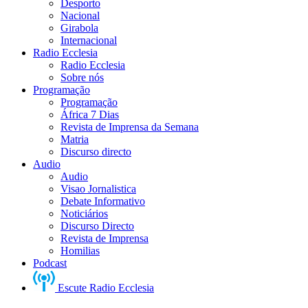
Desporto
Nacional
Girabola
Internacional
Radio Ecclesia
Radio Ecclesia
Sobre nós
Programação
Programação
África 7 Dias
Revista de Imprensa da Semana
Matria
Discurso directo
Audio
Audio
Visao Jornalistica
Debate Informativo
Noticiários
Discurso Directo
Revista de Imprensa
Homilias
Podcast
Escute Radio Ecclesia