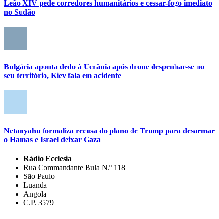
Leão XIV pede corredores humanitários e cessar-fogo imediato
no Sudão
Bulgária aponta dedo à Ucrânia após drone despenhar-se no
seu território, Kiev fala em acidente
Netanyahu formaliza recusa do plano de Trump para desarmar
o Hamas e Israel deixar Gaza
Rádio Ecclesia
Rua Commandante Bula N.º 118
São Paulo
Luanda
Angola
C.P. 3579