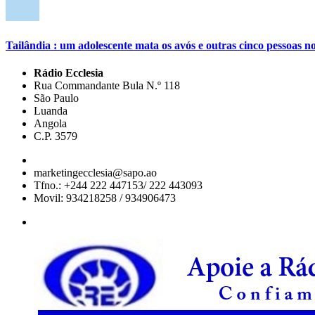
Tailândia : um adolescente mata os avós e outras cinco pessoas no
Rádio Ecclesia
Rua Commandante Bula N.º 118
São Paulo
Luanda
Angola
C.P. 3579
marketingecclesia@sapo.ao
Tfno.: +244 222 447153/ 222 443093
Movil: 934218258 / 934906473