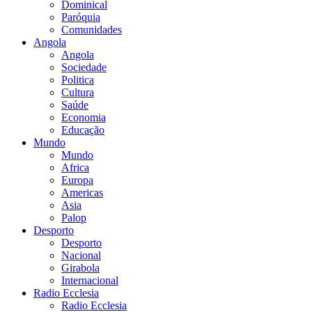
Dominical
Paróquia
Comunidades
Angola
Angola
Sociedade
Politica
Cultura
Saúde
Economia
Educação
Mundo
Mundo
Africa
Europa
Americas
Asia
Palop
Desporto
Desporto
Nacional
Girabola
Internacional
Radio Ecclesia
Radio Ecclesia