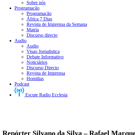
Sobre nós
Programação
Programação
África 7 Dias
Revista de Imprensa da Semana
Matria
Discurso directo
Audio
Audio
Visao Jornalistica
Debate Informativo
Noticiários
Discurso Directo
Revista de Imprensa
Homilias
Podcast
Escute Radio Ecclesia
Repórter Silvano da Silva – Rafael Marque