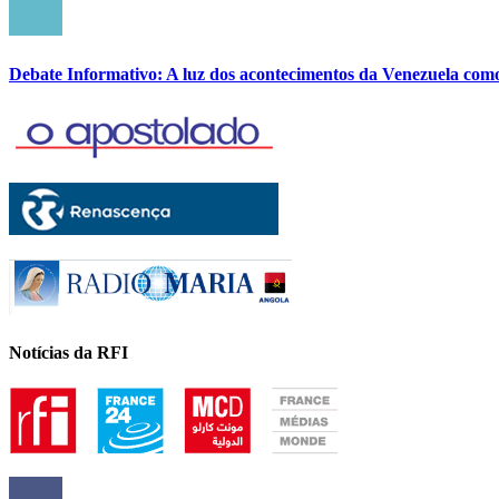
Debate Informativo: A luz dos acontecimentos da Venezuela com
Notícias da RFI