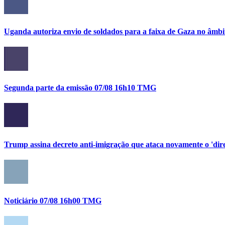
Uganda autoriza envio de soldados para a faixa de Gaza no âmbi
Segunda parte da emissão 07/08 16h10 TMG
Trump assina decreto anti-imigração que ataca novamente o 'direi
Noticiário 07/08 16h00 TMG