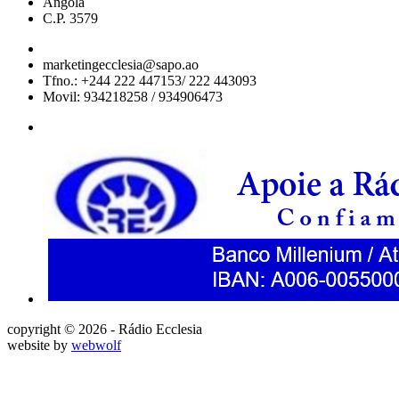
Angola
C.P. 3579
marketingecclesia@sapo.ao
Tfno.: +244 222 447153/ 222 443093
Movil: 934218258 / 934906473
copyright © 2026 - Rádio Ecclesia
website by
webwolf