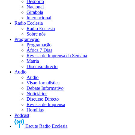
Desporto
Nacional
Girabola
Internacional
Radio Ecclesia
Radio Ecclesia
Sobre nós
Programação
Programação
África 7 Dias
Revista de Imprensa da Semana
Matria
Discurso directo
Audio
Audio
Visao Jornalistica
Debate Informativo
Noticiários
Discurso Directo
Revista de Imprensa
Homilias
Podcast
Escute Radio Ecclesia