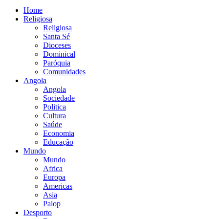
Home
Religiosa
Religiosa
Santa Sé
Dioceses
Dominical
Paróquia
Comunidades
Angola
Angola
Sociedade
Politica
Cultura
Saúde
Economia
Educação
Mundo
Mundo
Africa
Europa
Americas
Asia
Palop
Desporto