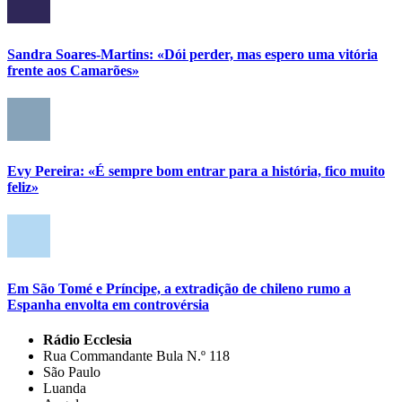
Sandra Soares-Martins: «Dói perder, mas espero uma vitória
frente aos Camarões»
Evy Pereira: «É sempre bom entrar para a história, fico muito
feliz»
Em São Tomé e Príncipe, a extradição de chileno rumo a
Espanha envolta em controvérsia
Rádio Ecclesia
Rua Commandante Bula N.º 118
São Paulo
Luanda