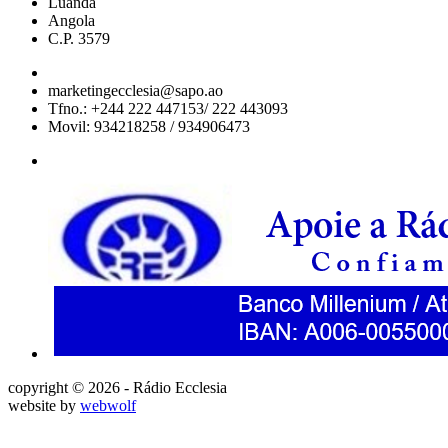
Luanda
Angola
C.P. 3579
marketingecclesia@sapo.ao
Tfno.: +244 222 447153/ 222 443093
Movil: 934218258 / 934906473
copyright © 2026 - Rádio Ecclesia
website by
webwolf