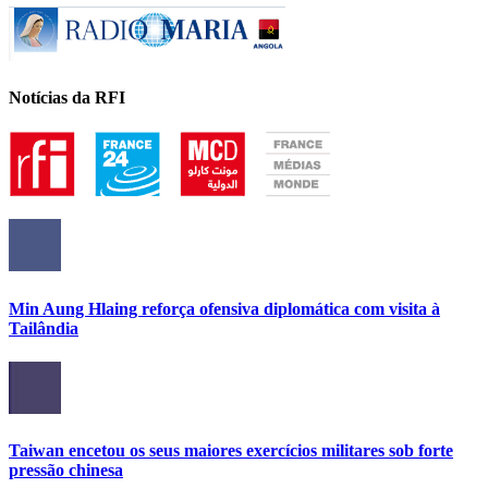
Notícias da RFI
Min Aung Hlaing reforça ofensiva diplomática com visita à
Tailândia
Taiwan encetou os seus maiores exercícios militares sob forte
pressão chinesa