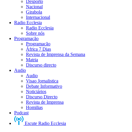
Desporto
Nacional
Girabola
Internacional
Radio Ecclesia
Radio Ecclesia
Sobre nós
Programação
Programação
África 7 Dias
Revista de Imprensa da Semana
Matria
Discurso directo
Audio
Audio
Visao Jornalistica
Debate Informativo
Noticiários
Discurso Directo
Revista de Imprensa
Homilias
Podcast
Escute Radio Ecclesia