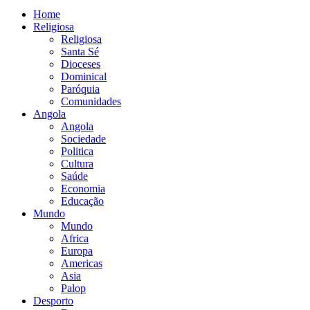
Home
Religiosa
Religiosa
Santa Sé
Dioceses
Dominical
Paróquia
Comunidades
Angola
Angola
Sociedade
Politica
Cultura
Saúde
Economia
Educação
Mundo
Mundo
Africa
Europa
Americas
Asia
Palop
Desporto