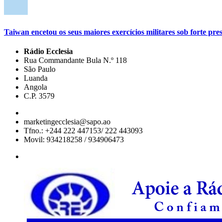
Taiwan encetou os seus maiores exercícios militares sob forte pre
Rádio Ecclesia
Rua Commandante Bula N.º 118
São Paulo
Luanda
Angola
C.P. 3579
marketingecclesia@sapo.ao
Tfno.: +244 222 447153/ 222 443093
Movil: 934218258 / 934906473