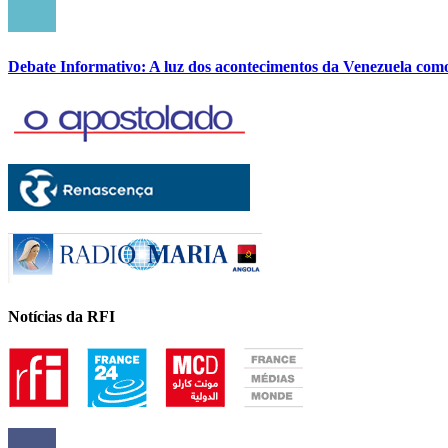
Debate Informativo: A luz dos acontecimentos da Venezuela com
Notícias da RFI