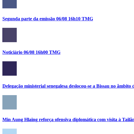
Segunda parte da emissão 06/08 16h10 TMG
Noticiário 06/08 16h00 TMG
Delegação ministerial senegalesa deslocou-se a Bissau no âmbi
Min Aung Hlaing reforça ofensiva diplomática com visita à Tailâ