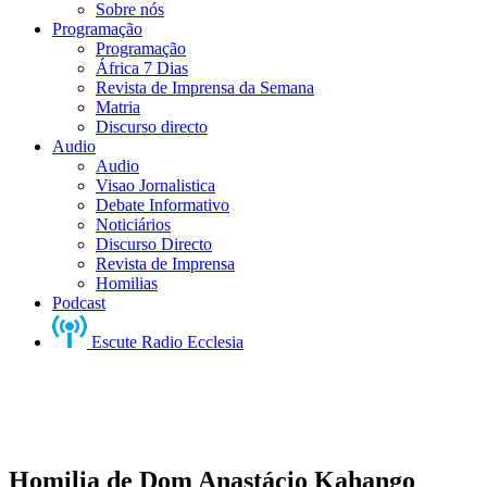
Sobre nós
Programação
Programação
África 7 Dias
Revista de Imprensa da Semana
Matria
Discurso directo
Audio
Audio
Visao Jornalistica
Debate Informativo
Noticiários
Discurso Directo
Revista de Imprensa
Homilias
Podcast
Escute Radio Ecclesia
Homilia de Dom Anastácio Kahango