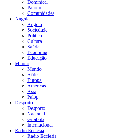
Dominical
Paróquia
Comunidades
Angola
Angola
Sociedade
Politica
Cultura
Saúde
Economia
Educação
Mundo
Mundo
Africa
Europa
Americas
Asia
Palop
Desporto
Desporto
Nacional
Girabola
Internacional
Radio Ecclesia
Radio Ecclesia