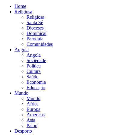
Home
Religiosa
Religiosa
Santa Sé
Dioceses
Dominical
Paróquia
Comunidades
Angola
Angola
Sociedade
Politica
Cultura
Saúde
Economia
Educação
Mundo
Mundo
Africa
Europa
Americas
Asia
Palop
Desporto