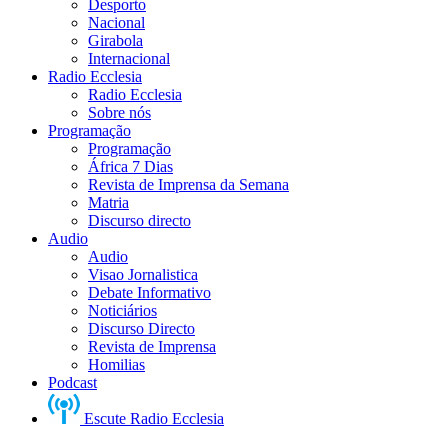
Desporto
Nacional
Girabola
Internacional
Radio Ecclesia
Radio Ecclesia
Sobre nós
Programação
Programação
África 7 Dias
Revista de Imprensa da Semana
Matria
Discurso directo
Audio
Audio
Visao Jornalistica
Debate Informativo
Noticiários
Discurso Directo
Revista de Imprensa
Homilias
Podcast
Escute Radio Ecclesia