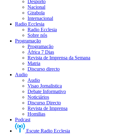
Desporto
Nacional
Girabola
Internacional
Radio Ecclesia
Radio Ecclesia
Sobre nós
Programação
Programação
África 7 Dias
Revista de Imprensa da Semana
Matria
Discurso directo
Audio
Audio
Visao Jornalistica
Debate Informativo
Noticiários
Discurso Directo
Revista de Imprensa
Homilias
Podcast
Escute Radio Ecclesia