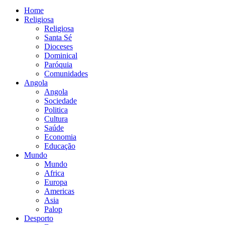
Home
Religiosa
Religiosa
Santa Sé
Dioceses
Dominical
Paróquia
Comunidades
Angola
Angola
Sociedade
Politica
Cultura
Saúde
Economia
Educação
Mundo
Mundo
Africa
Europa
Americas
Asia
Palop
Desporto