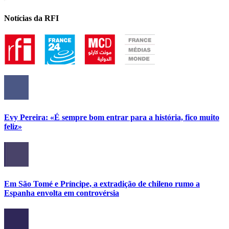
Notícias da RFI
Evy Pereira: «É sempre bom entrar para a história, fico muito
feliz»
Em São Tomé e Príncipe, a extradição de chileno rumo a
Espanha envolta em controvérsia