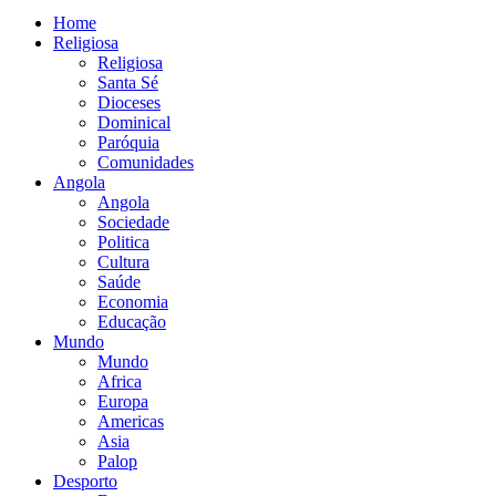
Home
Religiosa
Religiosa
Santa Sé
Dioceses
Dominical
Paróquia
Comunidades
Angola
Angola
Sociedade
Politica
Cultura
Saúde
Economia
Educação
Mundo
Mundo
Africa
Europa
Americas
Asia
Palop
Desporto