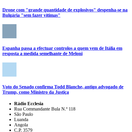
Drone com "grande quantidade de explosivos" despenha-se na
Bulgária "sem fazer vítimas"
Espanha passa a efectuar controlos a quem vem de Itália em
resposta a medida semelhante de Meloni
Voto do Senado confirma Todd Blanche, antigo advogado de
Trump, como Ministro da Justiça
Rádio Ecclesia
Rua Commandante Bula N.º 118
São Paulo
Luanda
Angola
C.P. 3579