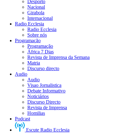
Desporto
Nacional
Girabola
Internacional
Radio Ecclesia
Radio Ecclesia
Sobre nós
Programação
Programação
África 7 Dias
Revista de Imprensa da Semana
Matria
Discurso directo
Audio
Audio
Visao Jornalistica
Debate Informativo
Noticiários
Discurso Directo
Revista de Imprensa
Homilias
Podcast
Escute Radio Ecclesia