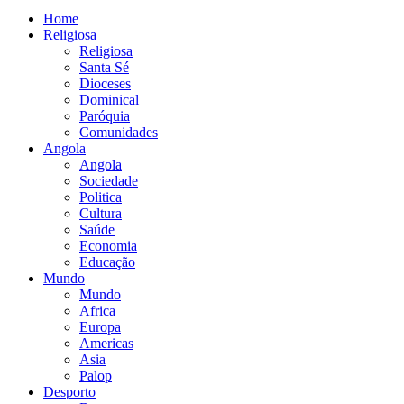
Home
Religiosa
Religiosa
Santa Sé
Dioceses
Dominical
Paróquia
Comunidades
Angola
Angola
Sociedade
Politica
Cultura
Saúde
Economia
Educação
Mundo
Mundo
Africa
Europa
Americas
Asia
Palop
Desporto