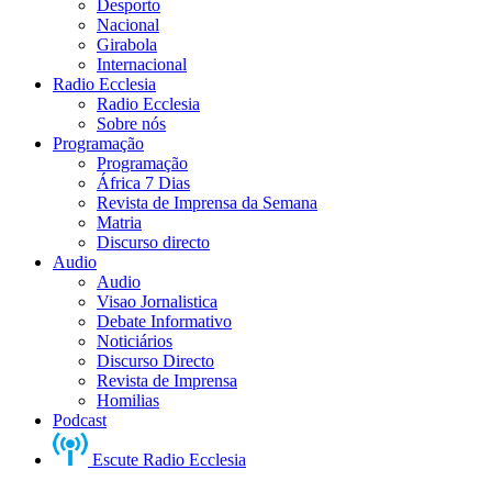
Desporto
Nacional
Girabola
Internacional
Radio Ecclesia
Radio Ecclesia
Sobre nós
Programação
Programação
África 7 Dias
Revista de Imprensa da Semana
Matria
Discurso directo
Audio
Audio
Visao Jornalistica
Debate Informativo
Noticiários
Discurso Directo
Revista de Imprensa
Homilias
Podcast
Escute Radio Ecclesia