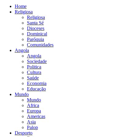
Home
Religiosa
Religiosa
Santa Sé
Dioceses
Dominical
Paróquia
Comunidades
Angola
Angola
Sociedade
Politica
Cultura
Saúde
Economia
Educação
Mundo
Mundo
Africa
Europa
Americas
Asia
Palop
Desporto