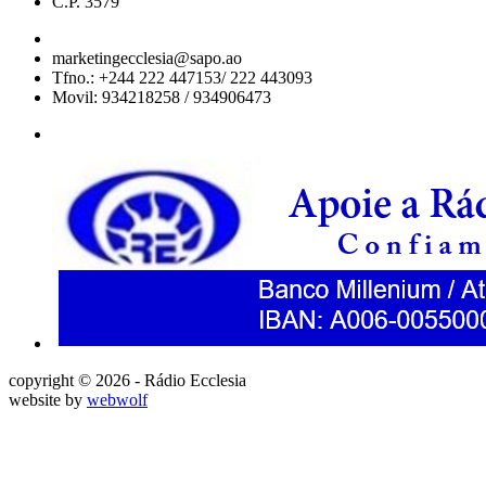
C.P. 3579
marketingecclesia@sapo.ao
Tfno.: +244 222 447153/ 222 443093
Movil: 934218258 / 934906473
copyright © 2026 - Rádio Ecclesia
website by
webwolf