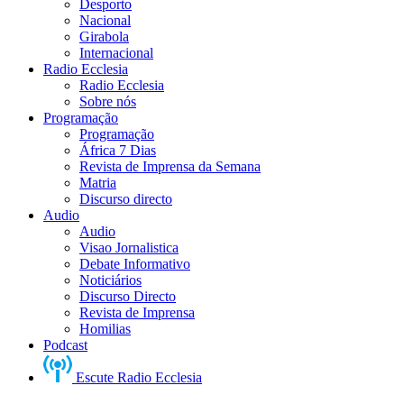
Desporto
Nacional
Girabola
Internacional
Radio Ecclesia
Radio Ecclesia
Sobre nós
Programação
Programação
África 7 Dias
Revista de Imprensa da Semana
Matria
Discurso directo
Audio
Audio
Visao Jornalistica
Debate Informativo
Noticiários
Discurso Directo
Revista de Imprensa
Homilias
Podcast
Escute Radio Ecclesia