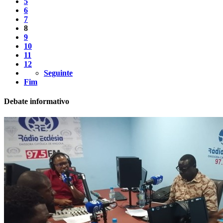
5
6
7
8
9
10
11
12
Seguinte
Fim
Debate informativo