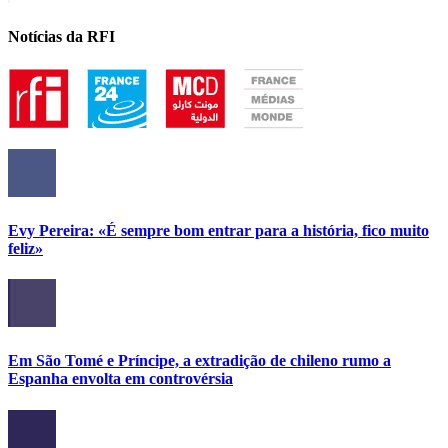
Notícias da RFI
Evy Pereira: «É sempre bom entrar para a história, fico muito
feliz»
Em São Tomé e Príncipe, a extradição de chileno rumo a
Espanha envolta em controvérsia