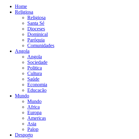
Home
Religiosa
Religiosa
Santa Sé
Dioceses
Dominical
Paróquia
Comunidades
Angola
Angola
Sociedade
Politica
Cultura
Saúde
Economia
Educação
Mundo
Mundo
Africa
Europa
Americas
Asia
Palop
Desporto