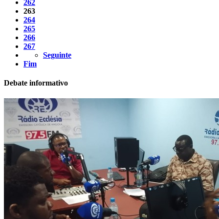
262
263
264
265
266
267
Seguinte
Fim
Debate informativo