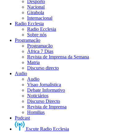
Desporto
Nacional
Girabola
Internacional
Radio Ecclesia
Radio Ecclesia
Sobre nós
Programação
Programação
África 7 Dias
Revista de Imprensa da Semana
Matria
Discurso directo
Audio
Audio
Visao Jornalistica
Debate Informativo
Noticiários
Discurso Directo
Revista de Imprensa
Homilias
Podcast
Escute Radio Ecclesia