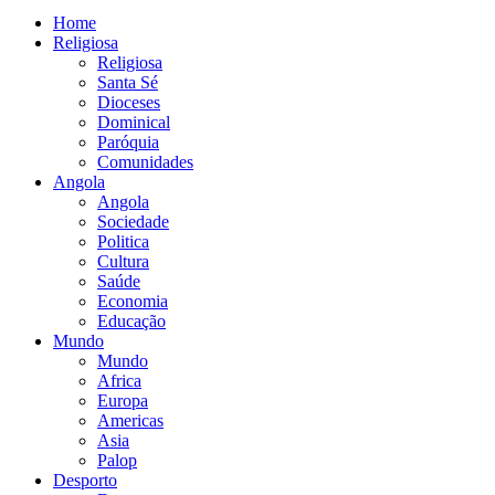
Home
Religiosa
Religiosa
Santa Sé
Dioceses
Dominical
Paróquia
Comunidades
Angola
Angola
Sociedade
Politica
Cultura
Saúde
Economia
Educação
Mundo
Mundo
Africa
Europa
Americas
Asia
Palop
Desporto