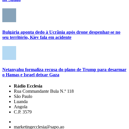
Bulgária aponta dedo à Ucrânia após drone despenhar-se no
seu território, Kiev fala em acidente
Netanyahu formaliza recusa do plano de Trump para desarmar
o Hamas e Israel deixar Gaza
Rádio Ecclesia
Rua Commandante Bula N.º 118
São Paulo
Luanda
Angola
C.P. 3579
marketingecclesia@sapo.ao