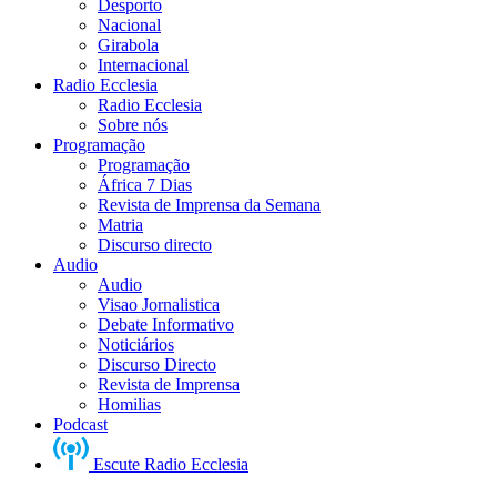
Desporto
Nacional
Girabola
Internacional
Radio Ecclesia
Radio Ecclesia
Sobre nós
Programação
Programação
África 7 Dias
Revista de Imprensa da Semana
Matria
Discurso directo
Audio
Audio
Visao Jornalistica
Debate Informativo
Noticiários
Discurso Directo
Revista de Imprensa
Homilias
Podcast
Escute Radio Ecclesia