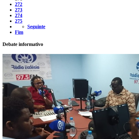
272
273
274
275
Seguinte
Fim
Debate informativo