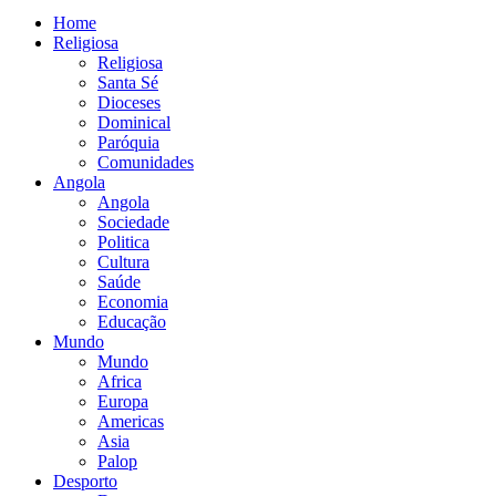
Home
Religiosa
Religiosa
Santa Sé
Dioceses
Dominical
Paróquia
Comunidades
Angola
Angola
Sociedade
Politica
Cultura
Saúde
Economia
Educação
Mundo
Mundo
Africa
Europa
Americas
Asia
Palop
Desporto