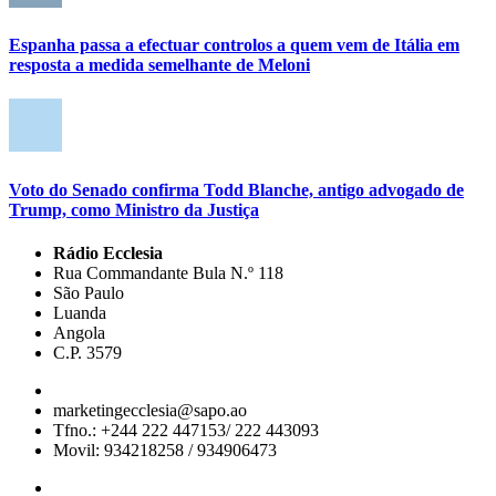
Espanha passa a efectuar controlos a quem vem de Itália em
resposta a medida semelhante de Meloni
Voto do Senado confirma Todd Blanche, antigo advogado de
Trump, como Ministro da Justiça
Rádio Ecclesia
Rua Commandante Bula N.º 118
São Paulo
Luanda
Angola
C.P. 3579
marketingecclesia@sapo.ao
Tfno.: +244 222 447153/ 222 443093
Movil: 934218258 / 934906473