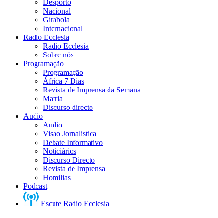
Desporto
Nacional
Girabola
Internacional
Radio Ecclesia
Radio Ecclesia
Sobre nós
Programação
Programação
África 7 Dias
Revista de Imprensa da Semana
Matria
Discurso directo
Audio
Audio
Visao Jornalistica
Debate Informativo
Noticiários
Discurso Directo
Revista de Imprensa
Homilias
Podcast
Escute Radio Ecclesia