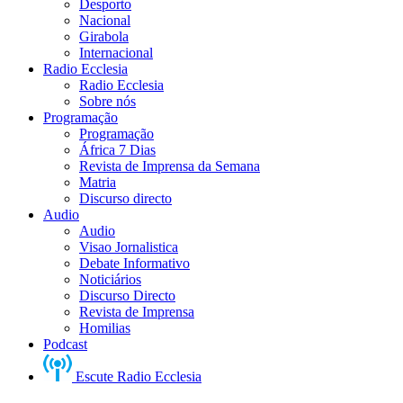
Desporto
Nacional
Girabola
Internacional
Radio Ecclesia
Radio Ecclesia
Sobre nós
Programação
Programação
África 7 Dias
Revista de Imprensa da Semana
Matria
Discurso directo
Audio
Audio
Visao Jornalistica
Debate Informativo
Noticiários
Discurso Directo
Revista de Imprensa
Homilias
Podcast
Escute Radio Ecclesia