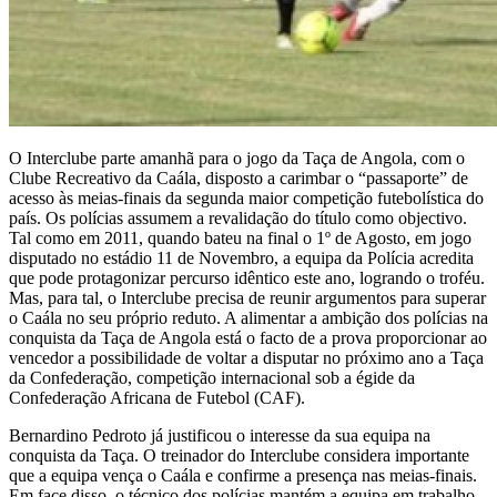
O Interclube parte amanhã para o jogo da Taça de Angola, com o
Clube Recreativo da Caála, disposto a carimbar o “passaporte” de
acesso às meias-finais da segunda maior competição futebolística do
país. Os polícias assumem a revalidação do título como objectivo.
Tal como em 2011, quando bateu na final o 1º de Agosto, em jogo
disputado no estádio 11 de Novembro, a equipa da Polícia acredita
que pode protagonizar percurso idêntico este ano, logrando o troféu.
Mas, para tal, o Interclube precisa de reunir argumentos para superar
o Caála no seu próprio reduto. A alimentar a ambição dos polícias na
conquista da Taça de Angola está o facto de a prova proporcionar ao
vencedor a possibilidade de voltar a disputar no próximo ano a Taça
da Confederação, competição internacional sob a égide da
Confederação Africana de Futebol (CAF).
Bernardino Pedroto já justificou o interesse da sua equipa na
conquista da Taça. O treinador do Interclube considera importante
que a equipa vença o Caála e confirme a presença nas meias-finais.
Em face disso, o técnico dos polícias mantém a equipa em trabalho