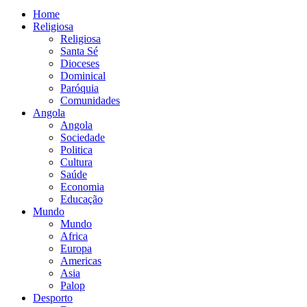
Home
Religiosa
Religiosa
Santa Sé
Dioceses
Dominical
Paróquia
Comunidades
Angola
Angola
Sociedade
Politica
Cultura
Saúde
Economia
Educação
Mundo
Mundo
Africa
Europa
Americas
Asia
Palop
Desporto