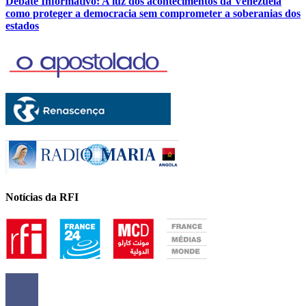
Debate Informativo: A luz dos acontecimentos da Venezuela
como proteger a democracia sem comprometer a soberanias dos
estados
Notícias da RFI