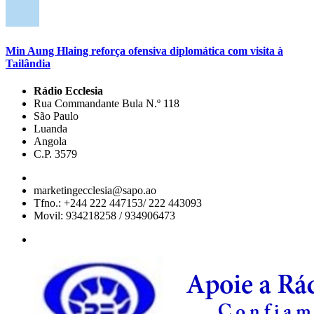
Min Aung Hlaing reforça ofensiva diplomática com visita à
Tailândia
Rádio Ecclesia
Rua Commandante Bula N.º 118
São Paulo
Luanda
Angola
C.P. 3579
marketingecclesia@sapo.ao
Tfno.: +244 222 447153/ 222 443093
Movil: 934218258 / 934906473