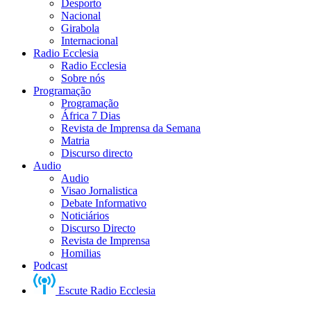
Desporto
Nacional
Girabola
Internacional
Radio Ecclesia
Radio Ecclesia
Sobre nós
Programação
Programação
África 7 Dias
Revista de Imprensa da Semana
Matria
Discurso directo
Audio
Audio
Visao Jornalistica
Debate Informativo
Noticiários
Discurso Directo
Revista de Imprensa
Homilias
Podcast
Escute Radio Ecclesia