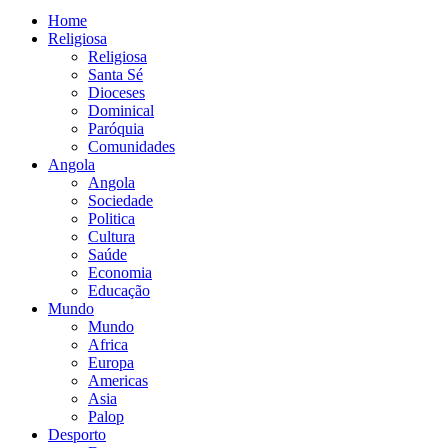
Home
Religiosa
Religiosa
Santa Sé
Dioceses
Dominical
Paróquia
Comunidades
Angola
Angola
Sociedade
Politica
Cultura
Saúde
Economia
Educação
Mundo
Mundo
Africa
Europa
Americas
Asia
Palop
Desporto