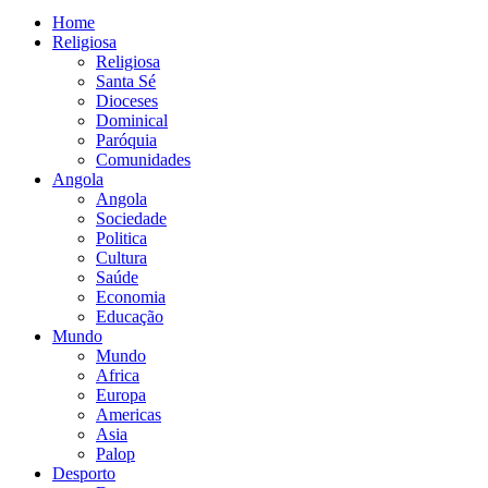
Home
Religiosa
Religiosa
Santa Sé
Dioceses
Dominical
Paróquia
Comunidades
Angola
Angola
Sociedade
Politica
Cultura
Saúde
Economia
Educação
Mundo
Mundo
Africa
Europa
Americas
Asia
Palop
Desporto