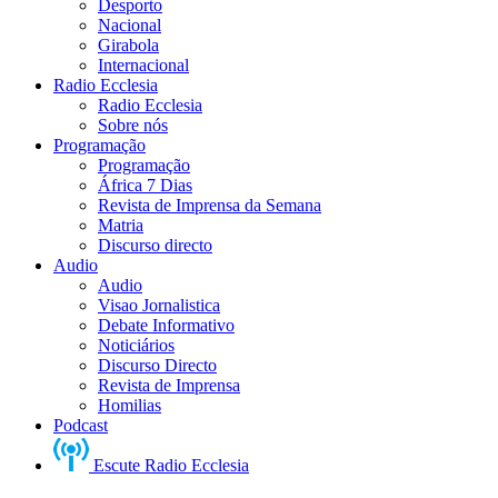
Desporto
Nacional
Girabola
Internacional
Radio Ecclesia
Radio Ecclesia
Sobre nós
Programação
Programação
África 7 Dias
Revista de Imprensa da Semana
Matria
Discurso directo
Audio
Audio
Visao Jornalistica
Debate Informativo
Noticiários
Discurso Directo
Revista de Imprensa
Homilias
Podcast
Escute Radio Ecclesia