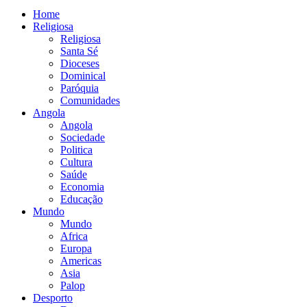
Home
Religiosa
Religiosa
Santa Sé
Dioceses
Dominical
Paróquia
Comunidades
Angola
Angola
Sociedade
Politica
Cultura
Saúde
Economia
Educação
Mundo
Mundo
Africa
Europa
Americas
Asia
Palop
Desporto