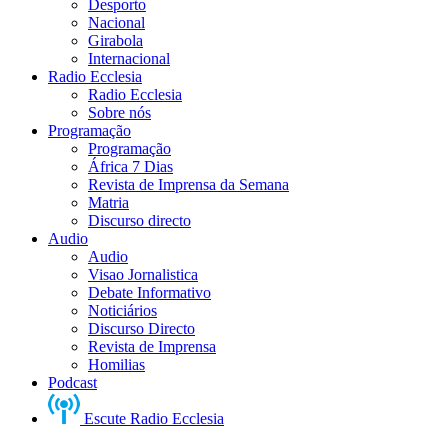
Desporto
Nacional
Girabola
Internacional
Radio Ecclesia
Radio Ecclesia
Sobre nós
Programação
Programação
África 7 Dias
Revista de Imprensa da Semana
Matria
Discurso directo
Audio
Audio
Visao Jornalistica
Debate Informativo
Noticiários
Discurso Directo
Revista de Imprensa
Homilias
Podcast
Escute Radio Ecclesia