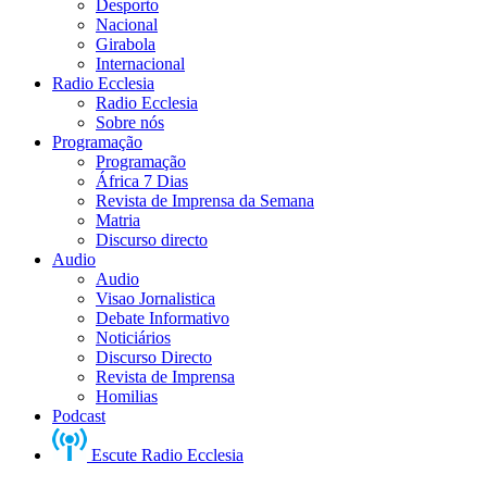
Desporto
Nacional
Girabola
Internacional
Radio Ecclesia
Radio Ecclesia
Sobre nós
Programação
Programação
África 7 Dias
Revista de Imprensa da Semana
Matria
Discurso directo
Audio
Audio
Visao Jornalistica
Debate Informativo
Noticiários
Discurso Directo
Revista de Imprensa
Homilias
Podcast
Escute Radio Ecclesia