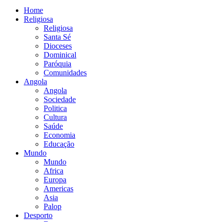
Home
Religiosa
Religiosa
Santa Sé
Dioceses
Dominical
Paróquia
Comunidades
Angola
Angola
Sociedade
Politica
Cultura
Saúde
Economia
Educação
Mundo
Mundo
Africa
Europa
Americas
Asia
Palop
Desporto