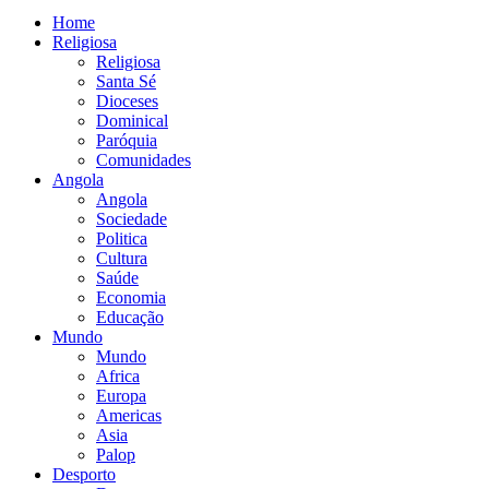
Home
Religiosa
Religiosa
Santa Sé
Dioceses
Dominical
Paróquia
Comunidades
Angola
Angola
Sociedade
Politica
Cultura
Saúde
Economia
Educação
Mundo
Mundo
Africa
Europa
Americas
Asia
Palop
Desporto