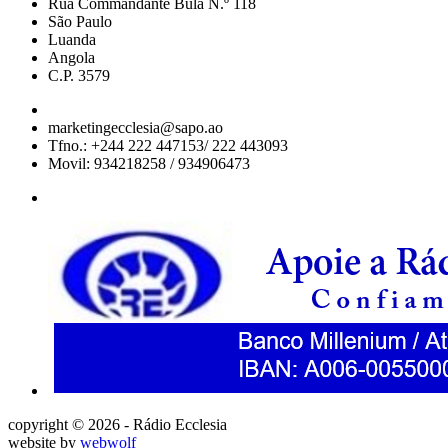
Rua Commandante Bula N.º 118
São Paulo
Luanda
Angola
C.P. 3579
marketingecclesia@sapo.ao
Tfno.: +244 222 447153/ 222 443093
Movil: 934218258 / 934906473
copyright © 2026 - Rádio Ecclesia
website by
webwolf