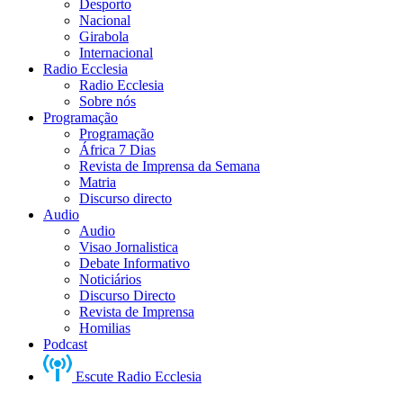
Desporto
Nacional
Girabola
Internacional
Radio Ecclesia
Radio Ecclesia
Sobre nós
Programação
Programação
África 7 Dias
Revista de Imprensa da Semana
Matria
Discurso directo
Audio
Audio
Visao Jornalistica
Debate Informativo
Noticiários
Discurso Directo
Revista de Imprensa
Homilias
Podcast
Escute Radio Ecclesia