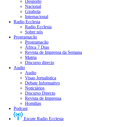
Desporto
Nacional
Girabola
Internacional
Radio Ecclesia
Radio Ecclesia
Sobre nós
Programação
Programação
África 7 Dias
Revista de Imprensa da Semana
Matria
Discurso directo
Audio
Audio
Visao Jornalistica
Debate Informativo
Noticiários
Discurso Directo
Revista de Imprensa
Homilias
Podcast
Escute Radio Ecclesia