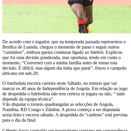
De acordo com o jogador, que na temporada passada representou o
Benfica de Luanda, chegou o momento de parar e seguir outros
“caminhos”, embora queira continuar ligado ao futebol. Explicou
que foi uma decisão ponderada, mas oportuna, tendo em conta o
momento. “Conversei com a minha família antes de tomar esta
decisão. É difícil, mas algum dia tinha que parar”, frisou o campeão
africano em sub-20.
O futebolista encerra carreira neste Sábado, no torneio que vai
marcar os 40 anos de Independência de Angola. Em relação ao jogo
de despedida o futebolista não tem certeza se jogara ou não, “ tudo
depende da equipa técnica”.
Vão disputar o torneio quadrangular as selecções de Angola,
Namíbia, RD Congo e Zâmbia. A prova começa a ser disputada
sexta-feira e encerra sábado. A despedida do “canhoto” está prevista
para o dia da final.
Gilberto havia contraído um traumatismo craniano em consequência