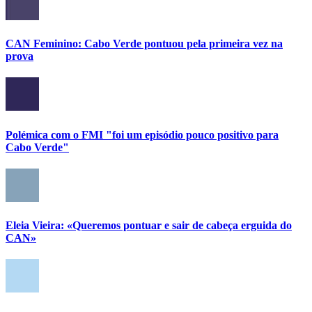
CAN Feminino: Cabo Verde pontuou pela primeira vez na
prova
Polémica com o FMI "foi um episódio pouco positivo para
Cabo Verde"
Eleia Vieira: «Queremos pontuar e sair de cabeça erguida do
CAN»