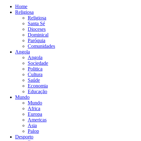
Home
Religiosa
Religiosa
Santa Sé
Dioceses
Dominical
Paróquia
Comunidades
Angola
Angola
Sociedade
Politica
Cultura
Saúde
Economia
Educação
Mundo
Mundo
Africa
Europa
Americas
Asia
Palop
Desporto