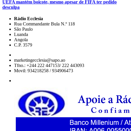
UEFA mantém boicote, mesmo apesar de FIFA ter pedido
desculpa
Rádio Ecclesia
Rua Commandante Bula N.º 118
São Paulo
Luanda
Angola
C.P. 3579
marketingecclesia@sapo.ao
Tfno.: +244 222 447153/ 222 443093
Movil: 934218258 / 934906473