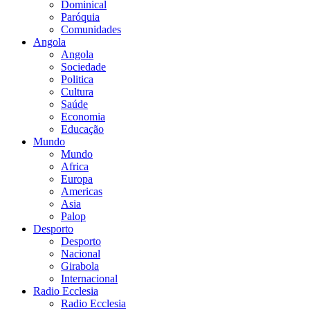
Dominical
Paróquia
Comunidades
Angola
Angola
Sociedade
Politica
Cultura
Saúde
Economia
Educação
Mundo
Mundo
Africa
Europa
Americas
Asia
Palop
Desporto
Desporto
Nacional
Girabola
Internacional
Radio Ecclesia
Radio Ecclesia