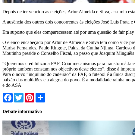
Depois de ter vencido as eleições, Artur Almeida e Silva, assumiu es
A ausência dos outros dois concorrentes às eleições José Luís Prata 
Era suposto que eles comparecessem até por uma questão de fair pl
O elenco encabeçado por Artur de Almeida e Silva tem como vice-pre
Marisa Fernandes, Paulo Ringote, Pakisi da Cunha Njinga, Cardoso d
Moutinho preside o Conselho Fiscal, ao passo que Joaquim Minguêis 
“Queremos credibilizar a FAF. Criar mecanismos para transformá-la em 
próprio também constam nos objectivos deste elenco”, disse à impren
Para o novo “inquilino do cadeirão” da FAF, o futebol é a única disci
paixão das multidões e a alegria do povo. É a modalidade rainha no p
e do ASA.
Facebook
Twitter
Pinterest
Share
Debate informativo