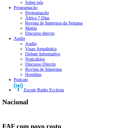
Sobre nós
Programação
Programação
África 7 Dias
Revista de Imprensa da Semana
Matria
Discurso directo
Audio
Audio
Visao Jornalistica
Debate Informativo
Noticiários
Discurso Directo
Revista de Imprensa
Homilias
Podcast
Escute Radio Ecclesia
Nacional
FAF com novo rosto