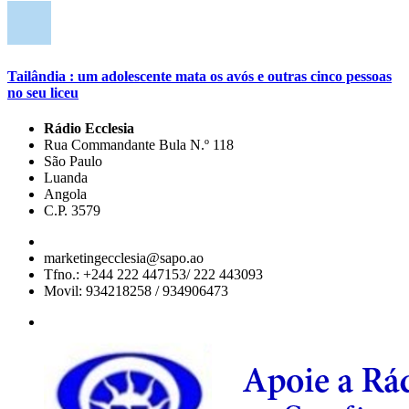
Tailândia : um adolescente mata os avós e outras cinco pessoas
no seu liceu
Rádio Ecclesia
Rua Commandante Bula N.º 118
São Paulo
Luanda
Angola
C.P. 3579
marketingecclesia@sapo.ao
Tfno.: +244 222 447153/ 222 443093
Movil: 934218258 / 934906473