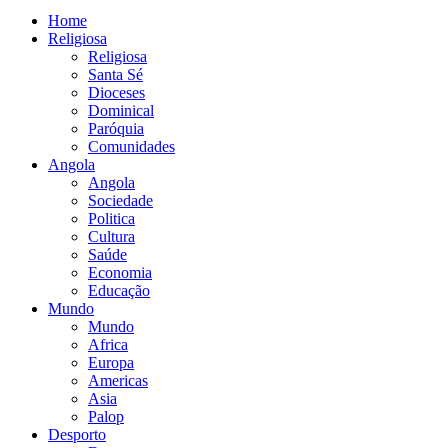
Home
Religiosa
Religiosa
Santa Sé
Dioceses
Dominical
Paróquia
Comunidades
Angola
Angola
Sociedade
Politica
Cultura
Saúde
Economia
Educação
Mundo
Mundo
Africa
Europa
Americas
Asia
Palop
Desporto