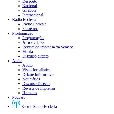
Desporto
Nacional
Girabola
Internacional
Radio Ecclesia
Radio Ecclesia
Sobre nós
Programação
Programação
África 7 Dias
Revista de Imprensa da Semana
Matria
Discurso directo
Audio
Audio
Visao Jornalistica
Debate Informativo
Noticiários
Discurso Directo
Revista de Imprensa
Homilias
Podcast
Escute Radio Ecclesia