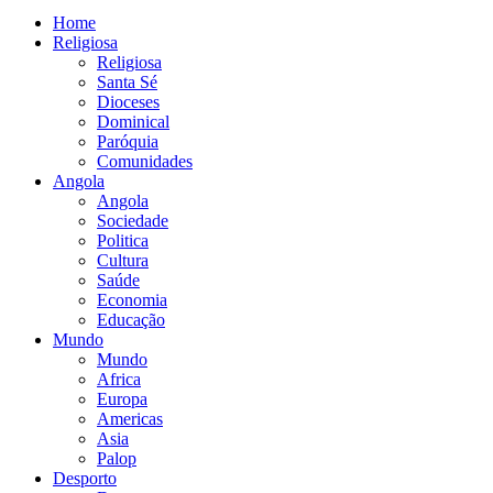
Home
Religiosa
Religiosa
Santa Sé
Dioceses
Dominical
Paróquia
Comunidades
Angola
Angola
Sociedade
Politica
Cultura
Saúde
Economia
Educação
Mundo
Mundo
Africa
Europa
Americas
Asia
Palop
Desporto