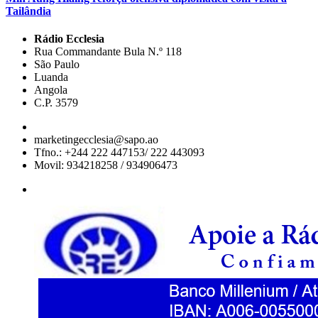
Tailândia
Rádio Ecclesia
Rua Commandante Bula N.º 118
São Paulo
Luanda
Angola
C.P. 3579
marketingecclesia@sapo.ao
Tfno.: +244 222 447153/ 222 443093
Movil: 934218258 / 934906473