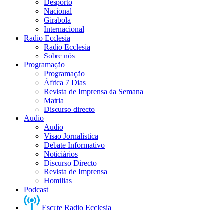
Desporto
Nacional
Girabola
Internacional
Radio Ecclesia
Radio Ecclesia
Sobre nós
Programação
Programação
África 7 Dias
Revista de Imprensa da Semana
Matria
Discurso directo
Audio
Audio
Visao Jornalistica
Debate Informativo
Noticiários
Discurso Directo
Revista de Imprensa
Homilias
Podcast
Escute Radio Ecclesia