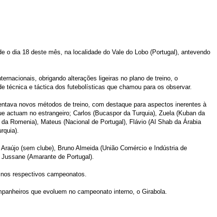
 o dia 18 deste mês, na localidade do Vale do Lobo (Portugal), antevendo
nacionais, obrigando alterações ligeiras no plano de treino, o
dade técnica e táctica dos futebolísticas que chamou para os observar.
ntava novos métodos de treino, com destaque para aspectos inerentes à
que actuam no estrangeiro; Carlos (Bucaspor da Turquia), Zuela (Kuban da
j da Romenia), Mateus (Nacional de Portugal), Flávio (Al Shab da Árabia
rquia).
Araújo (sem clube), Bruno Almeida (União Comércio e Indústria de
e Jussane (Amarante de Portugal).
 nos respectivos campeonatos.
mpanheiros que evoluem no campeonato interno, o Girabola.