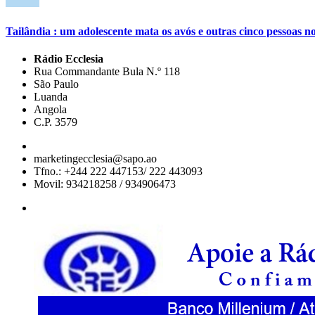
Tailândia : um adolescente mata os avós e outras cinco pessoas no
Rádio Ecclesia
Rua Commandante Bula N.º 118
São Paulo
Luanda
Angola
C.P. 3579
marketingecclesia@sapo.ao
Tfno.: +244 222 447153/ 222 443093
Movil: 934218258 / 934906473