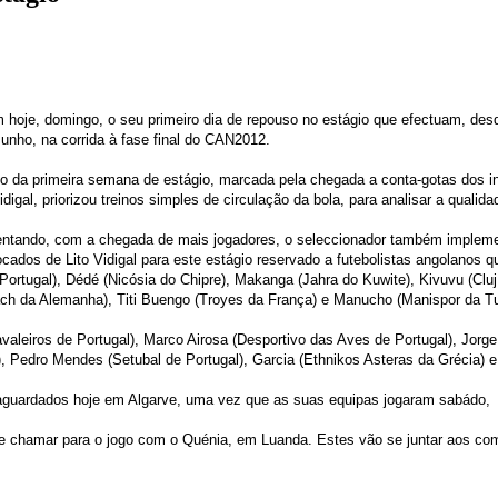
oje, domingo, o seu primeiro dia de repouso no estágio que efectuam, desde
unho, na corrida à fase final do CAN2012.
da primeira semana de estágio, marcada pela chegada a conta-gotas dos inter
idigal, priorizou treinos simples de circulação da bola, para analisar a quali
entando, com a chegada de mais jogadores, o seleccionador também impleme
cados de Lito Vidigal para este estágio reservado a futebolistas angolanos 
Portugal), Dédé (Nicósia do Chipre), Makanga (Jahra do Kuwite), Kivuvu (Clu
ach da Alemanha), Titi Buengo (Troyes da França) e Manucho (Manispor da Tu
leiros de Portugal), Marco Airosa (Desportivo das Aves de Portugal), Jorge 
, Pedro Mendes (Setubal de Portugal), Garcia (Ethnikos Asteras da Grécia) 
o aguardados hoje em Algarve, uma vez que as suas equipas jogaram sabádo,
ue chamar para o jogo com o Quénia, em Luanda. Estes vão se juntar aos co