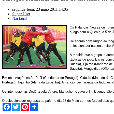
segunda-feira, 23 maio 2011 14:05
Super User
Nacional
Os Palancas Negras cumprem h
o jogo com o Quénia, a 5 de J
De acordo com Angop ao longo 
seleccionador nacional, Lito V
A medida que o grupo ia aum
tácticas de jogo.
Eis os convo
Russia), Djalma (Marítimo de 
Saudita), Vunguidica (Offenb
Em observação estão Raúl (Gondomar de Portugal), Cláudio (Macedo de Cava
Portugal), Tiquinho (Alzira da Espanha), Amâncio (Semaranga da Indonésia)
Os internacionais Dedé, Zuela, André, Manucho, Kivuvu e Titi Buengo sã
O seleccionador regressa ao país no dia 28 de Maio com os futebolistas q
Facebook
Twitter
Pinterest
Share