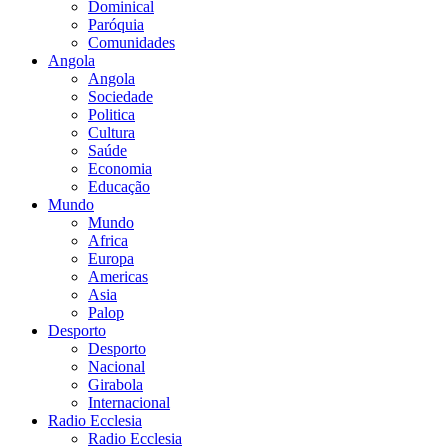
Dominical
Paróquia
Comunidades
Angola
Angola
Sociedade
Politica
Cultura
Saúde
Economia
Educação
Mundo
Mundo
Africa
Europa
Americas
Asia
Palop
Desporto
Desporto
Nacional
Girabola
Internacional
Radio Ecclesia
Radio Ecclesia