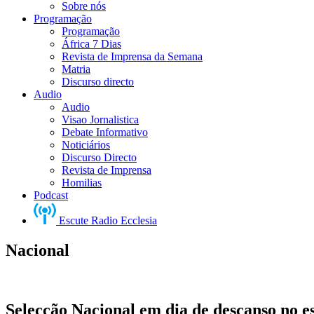
Sobre nós
Programação
Programação
África 7 Dias
Revista de Imprensa da Semana
Matria
Discurso directo
Audio
Audio
Visao Jornalistica
Debate Informativo
Noticiários
Discurso Directo
Revista de Imprensa
Homilias
Podcast
Escute Radio Ecclesia
Nacional
Selecção Nacional em dia de descanso no e