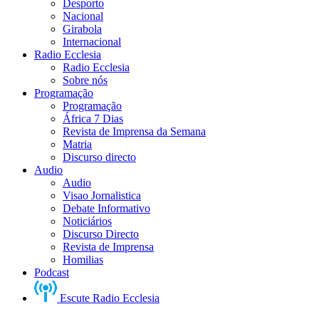
Desporto
Nacional
Girabola
Internacional
Radio Ecclesia
Radio Ecclesia
Sobre nós
Programação
Programação
África 7 Dias
Revista de Imprensa da Semana
Matria
Discurso directo
Audio
Audio
Visao Jornalistica
Debate Informativo
Noticiários
Discurso Directo
Revista de Imprensa
Homilias
Podcast
Escute Radio Ecclesia