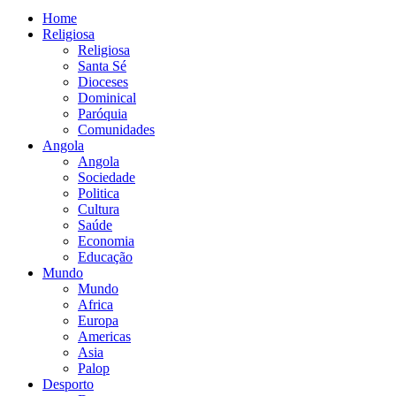
Home
Religiosa
Religiosa
Santa Sé
Dioceses
Dominical
Paróquia
Comunidades
Angola
Angola
Sociedade
Politica
Cultura
Saúde
Economia
Educação
Mundo
Mundo
Africa
Europa
Americas
Asia
Palop
Desporto