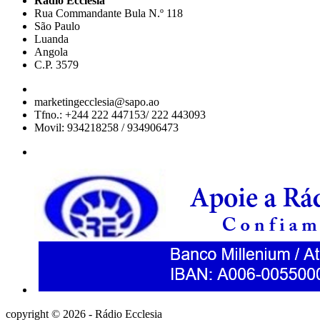
Rádio Ecclesia
Rua Commandante Bula N.º 118
São Paulo
Luanda
Angola
C.P. 3579
marketingecclesia@sapo.ao
Tfno.: +244 222 447153/ 222 443093
Movil: 934218258 / 934906473
copyright © 2026 - Rádio Ecclesia