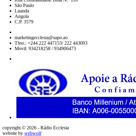
São Paulo
Luanda
Angola
C.P. 3579
marketingecclesia@sapo.ao
Tfno.: +244 222 447153/ 222 443093
Movil: 934218258 / 934906473
copyright © 2026 - Rádio Ecclesia
website by
webwolf