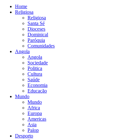
Home
Religiosa
Religiosa
Santa Sé
Dioceses
Dominical
Paróquia
Comunidades
Angola
Angola
Sociedade
Politica
Cultura
Saúde
Economia
Educação
Mundo
Mundo
Africa
Europa
Americas
Asia
Palop
Desporto