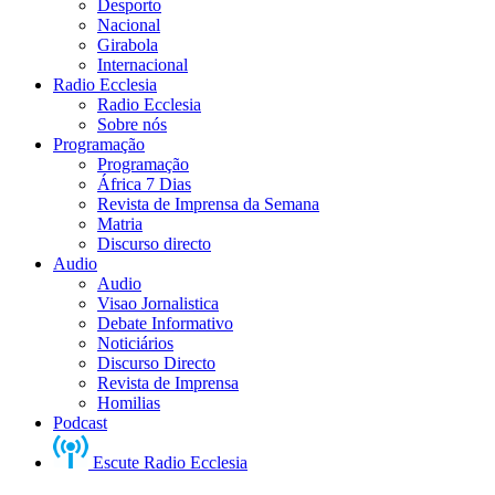
Desporto
Nacional
Girabola
Internacional
Radio Ecclesia
Radio Ecclesia
Sobre nós
Programação
Programação
África 7 Dias
Revista de Imprensa da Semana
Matria
Discurso directo
Audio
Audio
Visao Jornalistica
Debate Informativo
Noticiários
Discurso Directo
Revista de Imprensa
Homilias
Podcast
Escute Radio Ecclesia