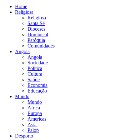
Home
Religiosa
Religiosa
Santa Sé
Dioceses
Dominical
Paróquia
Comunidades
Angola
Angola
Sociedade
Politica
Cultura
Saúde
Economia
Educação
Mundo
Mundo
Africa
Europa
Americas
Asia
Palop
Desporto