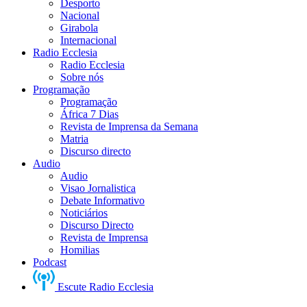
Desporto
Nacional
Girabola
Internacional
Radio Ecclesia
Radio Ecclesia
Sobre nós
Programação
Programação
África 7 Dias
Revista de Imprensa da Semana
Matria
Discurso directo
Audio
Audio
Visao Jornalistica
Debate Informativo
Noticiários
Discurso Directo
Revista de Imprensa
Homilias
Podcast
Escute Radio Ecclesia