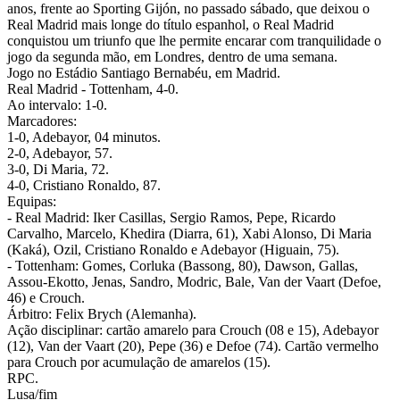
anos, frente ao Sporting Gijón, no passado sábado, que deixou o
Real Madrid mais longe do título espanhol, o Real Madrid
conquistou um triunfo que lhe permite encarar com tranquilidade o
jogo da segunda mão, em Londres, dentro de uma semana.
Jogo no Estádio Santiago Bernabéu, em Madrid.
Real Madrid - Tottenham, 4-0.
Ao intervalo: 1-0.
Marcadores:
1-0, Adebayor, 04 minutos.
2-0, Adebayor, 57.
3-0, Di Maria, 72.
4-0, Cristiano Ronaldo, 87.
Equipas:
- Real Madrid: Iker Casillas, Sergio Ramos, Pepe, Ricardo
Carvalho, Marcelo, Khedira (Diarra, 61), Xabi Alonso, Di Maria
(Kaká), Ozil, Cristiano Ronaldo e Adebayor (Higuain, 75).
- Tottenham: Gomes, Corluka (Bassong, 80), Dawson, Gallas,
Assou-Ekotto, Jenas, Sandro, Modric, Bale, Van der Vaart (Defoe,
46) e Crouch.
Árbitro: Felix Brych (Alemanha).
Ação disciplinar: cartão amarelo para Crouch (08 e 15), Adebayor
(12), Van der Vaart (20), Pepe (36) e Defoe (74). Cartão vermelho
para Crouch por acumulação de amarelos (15).
RPC.
Lusa/fim