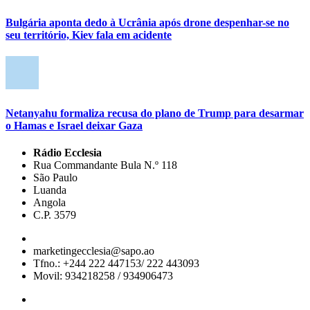
Bulgária aponta dedo à Ucrânia após drone despenhar-se no
seu território, Kiev fala em acidente
Netanyahu formaliza recusa do plano de Trump para desarmar
o Hamas e Israel deixar Gaza
Rádio Ecclesia
Rua Commandante Bula N.º 118
São Paulo
Luanda
Angola
C.P. 3579
marketingecclesia@sapo.ao
Tfno.: +244 222 447153/ 222 443093
Movil: 934218258 / 934906473