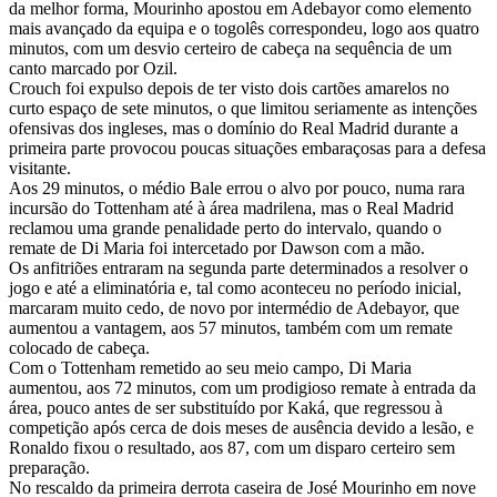
da melhor forma, Mourinho apostou em Adebayor como elemento
mais avançado da equipa e o togolês correspondeu, logo aos quatro
minutos, com um desvio certeiro de cabeça na sequência de um
canto marcado por Ozil.
Crouch foi expulso depois de ter visto dois cartões amarelos no
curto espaço de sete minutos, o que limitou seriamente as intenções
ofensivas dos ingleses, mas o domínio do Real Madrid durante a
primeira parte provocou poucas situações embaraçosas para a defesa
visitante.
Aos 29 minutos, o médio Bale errou o alvo por pouco, numa rara
incursão do Tottenham até à área madrilena, mas o Real Madrid
reclamou uma grande penalidade perto do intervalo, quando o
remate de Di Maria foi intercetado por Dawson com a mão.
Os anfitriões entraram na segunda parte determinados a resolver o
jogo e até a eliminatória e, tal como aconteceu no período inicial,
marcaram muito cedo, de novo por intermédio de Adebayor, que
aumentou a vantagem, aos 57 minutos, também com um remate
colocado de cabeça.
Com o Tottenham remetido ao seu meio campo, Di Maria
aumentou, aos 72 minutos, com um prodigioso remate à entrada da
área, pouco antes de ser substituído por Kaká, que regressou à
competição após cerca de dois meses de ausência devido a lesão, e
Ronaldo fixou o resultado, aos 87, com um disparo certeiro sem
preparação.
No rescaldo da primeira derrota caseira de José Mourinho em nove