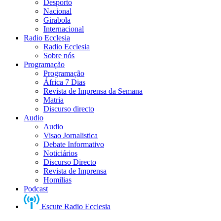
Desporto
Nacional
Girabola
Internacional
Radio Ecclesia
Radio Ecclesia
Sobre nós
Programação
Programação
África 7 Dias
Revista de Imprensa da Semana
Matria
Discurso directo
Audio
Audio
Visao Jornalistica
Debate Informativo
Noticiários
Discurso Directo
Revista de Imprensa
Homilias
Podcast
Escute Radio Ecclesia