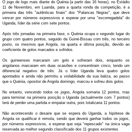
O jogo de logo mais diante do Quénia (a partir das 16 horas), no Estádio
11 de Novembro, em Luanda, para a quarta ronda da competição, é a
primeira das três "autênticas finais" dos "Palancas Negras", que deve
vencer por números expressivos e esperar por uma "escorregadela" do
Uganda, líder da série com sete pontos.
Após três jornadas na primeira fase, o Quénia ocupa o segundo lugar do
grupo com quatro pontos, seguido da Guiné-Bissau com três, no terceiro
posto, os mesmos que Angola, na quarta e última posição, devido ao
coeficiente de golos marcados e sofridos.
Os guineenses marcaram um golo e sofreram dois, enquanto os
angolanos marcaram em duas ocasiões e consentiram cinco, tendo um
diferencial negativo de três. Já o líder Uganda leva quatro golos
apontados e ainda não permitiu a violabilidade da sua baliza, ao passo
que o Quénia, opositor de Angola domingo, marcou e sofreu dois golos.
No entanto, vencendo todos os jogos, Angola somaria 12 pontos, mas
para terminar na primeira posição o Uganda (actualmente com 7 pontos)
terá de perder uma partida e empatar outra, pois totalizaria 11 pontos.
Não acontecendo o desaire que se espera do Uganda, a hipótese de
Angola se qualificar é remota, sendo que deverá ganhar todos os jogos,
por números expressivos, e esperar que seja "repescado" na única vaga
reservada ao melhor segundo classificado dos 11 grupos existentes.