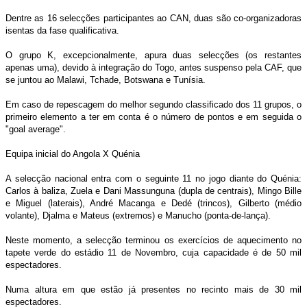
Dentre as 16 selecções participantes ao CAN, duas são co-organizadoras
isentas da fase qualificativa.
O grupo K, excepcionalmente, apura duas selecções (os restantes
apenas uma), devido à integração do Togo, antes suspenso pela CAF, que
se juntou ao Malawi, Tchade, Botswana e Tunísia.
Em caso de repescagem do melhor segundo classificado dos 11 grupos, o
primeiro elemento a ter em conta é o número de pontos e em seguida o
"goal average".
Equipa inicial do Angola X Quénia
A selecção nacional entra com o seguinte 11 no jogo diante do Quénia:
Carlos à baliza, Zuela e Dani Massunguna (dupla de centrais), Mingo Bille
e Miguel (laterais), André Macanga e Dedé (trincos), Gilberto (médio
volante), Djalma e Mateus (extremos) e Manucho (ponta-de-lança).
Neste momento, a selecção terminou os exercícios de aquecimento no
tapete verde do estádio 11 de Novembro, cuja capacidade é de 50 mil
espectadores.
Numa altura em que estão já presentes no recinto mais de 30 mil
espectadores.