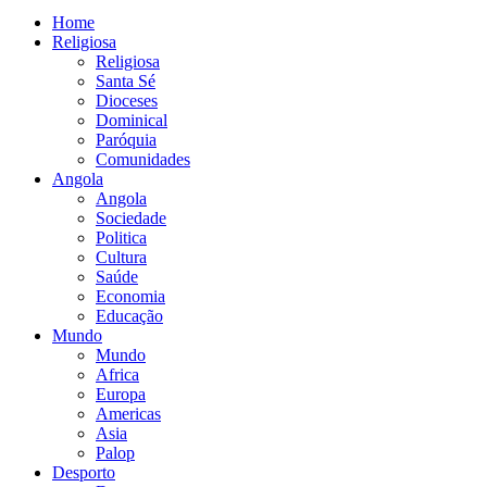
Home
Religiosa
Religiosa
Santa Sé
Dioceses
Dominical
Paróquia
Comunidades
Angola
Angola
Sociedade
Politica
Cultura
Saúde
Economia
Educação
Mundo
Mundo
Africa
Europa
Americas
Asia
Palop
Desporto