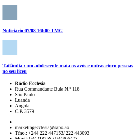
Noticiário 07/08 16h00 TMG
Tailândia : um adolescente mata os avós e outras cinco pessoas
no seu liceu
Rádio Ecclesia
Rua Commandante Bula N.º 118
São Paulo
Luanda
Angola
C.P. 3579
marketingecclesia@sapo.ao
Tfno.: +244 222 447153/ 222 443093
Movil: 934218258 / 934906473