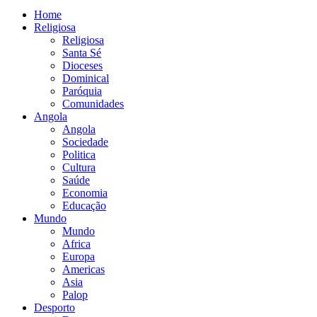
Home
Religiosa
Religiosa
Santa Sé
Dioceses
Dominical
Paróquia
Comunidades
Angola
Angola
Sociedade
Politica
Cultura
Saúde
Economia
Educação
Mundo
Mundo
Africa
Europa
Americas
Asia
Palop
Desporto