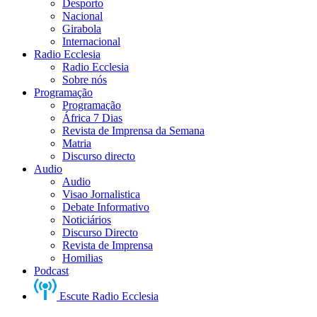
Desporto
Nacional
Girabola
Internacional
Radio Ecclesia
Radio Ecclesia
Sobre nós
Programação
Programação
África 7 Dias
Revista de Imprensa da Semana
Matria
Discurso directo
Audio
Audio
Visao Jornalistica
Debate Informativo
Noticiários
Discurso Directo
Revista de Imprensa
Homilias
Podcast
Escute Radio Ecclesia