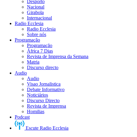
Desporto
Nacional
Girabola
Internacional
Radio Ecclesia
Radio Ecclesia
Sobre nós
Programação
Programação
África 7 Dias
Revista de Imprensa da Semana
Matria
Discurso directo
Audio
Audio
Visao Jornalistica
Debate Informativo
Noticiários
Discurso Directo
Revista de Imprensa
Homilias
Podcast
Escute Radio Ecclesia