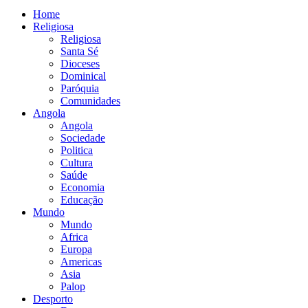
Home
Religiosa
Religiosa
Santa Sé
Dioceses
Dominical
Paróquia
Comunidades
Angola
Angola
Sociedade
Politica
Cultura
Saúde
Economia
Educação
Mundo
Mundo
Africa
Europa
Americas
Asia
Palop
Desporto