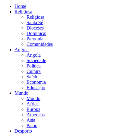
Home
Religiosa
Religiosa
Santa Sé
Dioceses
Dominical
Paróquia
Comunidades
Angola
Angola
Sociedade
Politica
Cultura
Saúde
Economia
Educação
Mundo
Mundo
Africa
Europa
Americas
Asia
Palop
Desporto