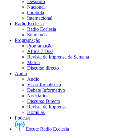
Desporto
Nacional
Girabola
Internacional
Radio Ecclesia
Radio Ecclesia
Sobre nós
Programação
Programação
África 7 Dias
Revista de Imprensa da Semana
Matria
Discurso directo
Audio
Audio
Visao Jornalistica
Debate Informativo
Noticiários
Discurso Directo
Revista de Imprensa
Homilias
Podcast
Escute Radio Ecclesia