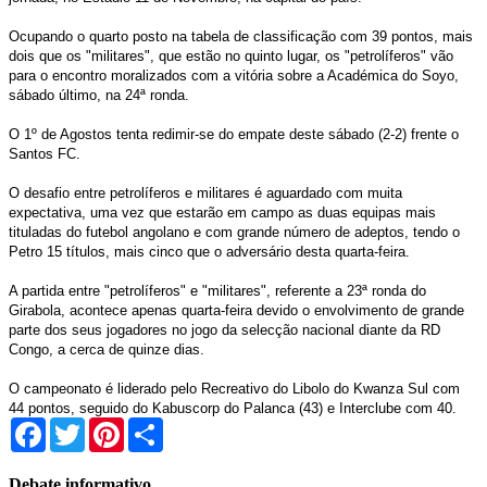
Ocupando o quarto posto na tabela de classificação com 39 pontos, mais
dois que os "militares", que estão no quinto lugar, os "petrolíferos" vão
para o encontro moralizados com a vitória sobre a Académica do Soyo,
sábado último, na 24ª ronda.
O 1º de Agostos tenta redimir-se do empate deste sábado (2-2) frente o
Santos FC.
O desafio entre petrolíferos e militares é aguardado com muita
expectativa, uma vez que estarão em campo as duas equipas mais
tituladas do futebol angolano e com grande número de adeptos, tendo o
Petro 15 títulos, mais cinco que o adversário desta quarta-feira.
A partida entre "petrolíferos" e "militares", referente a 23ª ronda do
Girabola, acontece apenas quarta-feira devido o envolvimento de grande
parte dos seus jogadores no jogo da selecção nacional diante da RD
Congo, a cerca de quinze dias.
O campeonato é liderado pelo Recreativo do Libolo do Kwanza Sul com
44 pontos, seguido do Kabuscorp do Palanca (43) e Interclube com 40.
Facebook
Twitter
Pinterest
Share
Debate informativo