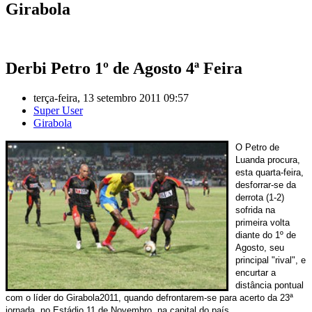
Girabola
Derbi Petro 1º de Agosto 4ª Feira
terça-feira, 13 setembro 2011 09:57
Super User
Girabola
O Petro de
Luanda procura,
esta quarta-feira,
desforrar-se da
derrota (1-2)
sofrida na
primeira volta
diante do 1º de
Agosto, seu
principal "rival", e
encurtar a
distância pontual
com o líder do Girabola2011, quando defrontarem-se para acerto da 23ª
jornada, no Estádio 11 de Novembro, na capital do país.