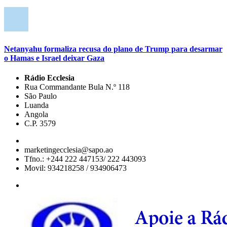
Netanyahu formaliza recusa do plano de Trump para desarmar
o Hamas e Israel deixar Gaza
Rádio Ecclesia
Rua Commandante Bula N.º 118
São Paulo
Luanda
Angola
C.P. 3579
marketingecclesia@sapo.ao
Tfno.: +244 222 447153/ 222 443093
Movil: 934218258 / 934906473