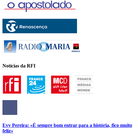
Notícias da RFI
Evy Pereira: «É sempre bom entrar para a história, fico muito
feliz»