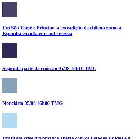
Em São Tomé e Príncipe, a extradição de chileno rumo a
Espanha envolta em controvérsia
Segunda parte da emissão 05/08 16h10 TMG
Noticiário 05/08 16h00 TMG
Brasil em crise diplomática aberta com os Estados Unidos e a