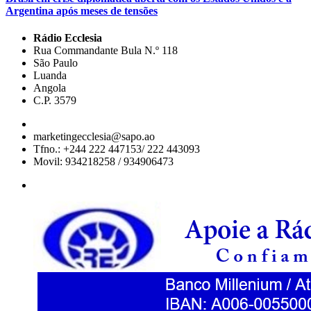
Argentina após meses de tensões
Rádio Ecclesia
Rua Commandante Bula N.º 118
São Paulo
Luanda
Angola
C.P. 3579
marketingecclesia@sapo.ao
Tfno.: +244 222 447153/ 222 443093
Movil: 934218258 / 934906473