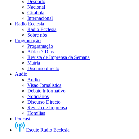
Desporto
Nacional
Girabola
Internacional
Radio Ecclesia
Radio Ecclesia
Sobre nós
Programação
Programação
África 7 Dias
Revista de Imprensa da Semana
Matria
Discurso directo
Audio
Audio
Visao Jornalistica
Debate Informativo
Noticiários
Discurso Directo
Revista de Imprensa
Homilias
Podcast
Escute Radio Ecclesia