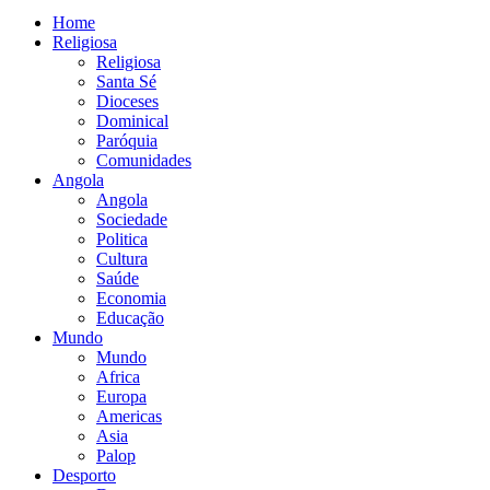
Home
Religiosa
Religiosa
Santa Sé
Dioceses
Dominical
Paróquia
Comunidades
Angola
Angola
Sociedade
Politica
Cultura
Saúde
Economia
Educação
Mundo
Mundo
Africa
Europa
Americas
Asia
Palop
Desporto