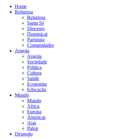
Home
Religiosa
Religiosa
Santa Sé
Dioceses
Dominical
Paróquia
Comunidades
Angola
Angola
Sociedade
Politica
Cultura
Saúde
Economia
Educação
Mundo
Mundo
Africa
Europa
Americas
Asia
Palop
Desporto