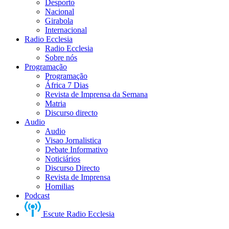
Desporto
Nacional
Girabola
Internacional
Radio Ecclesia
Radio Ecclesia
Sobre nós
Programação
Programação
África 7 Dias
Revista de Imprensa da Semana
Matria
Discurso directo
Audio
Audio
Visao Jornalistica
Debate Informativo
Noticiários
Discurso Directo
Revista de Imprensa
Homilias
Podcast
Escute Radio Ecclesia