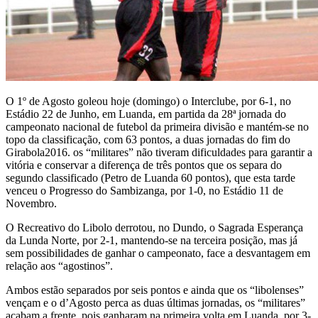
O 1º de Agosto goleou hoje (domingo) o Interclube, por 6-1, no
Estádio 22 de Junho, em Luanda, em partida da 28ª jornada do
campeonato nacional de futebol da primeira divisão e mantém-se no
topo da classificação, com 63 pontos, a duas jornadas do fim do
Girabola2016. os “militares” não tiveram dificuldades para garantir a
vitória e conservar a diferença de três pontos que os separa do
segundo classificado (Petro de Luanda 60 pontos), que esta tarde
venceu o Progresso do Sambizanga, por 1-0, no Estádio 11 de
Novembro.
O Recreativo do Libolo derrotou, no Dundo, o Sagrada Esperança
da Lunda Norte, por 2-1, mantendo-se na terceira posição, mas já
sem possibilidades de ganhar o campeonato, face a desvantagem em
relação aos “agostinos”.
Ambos estão separados por seis pontos e ainda que os “libolenses”
vençam e o d’Agosto perca as duas últimas jornadas, os “militares”
acabam a frente, pois ganharam na primeira volta em Luanda, por 3-