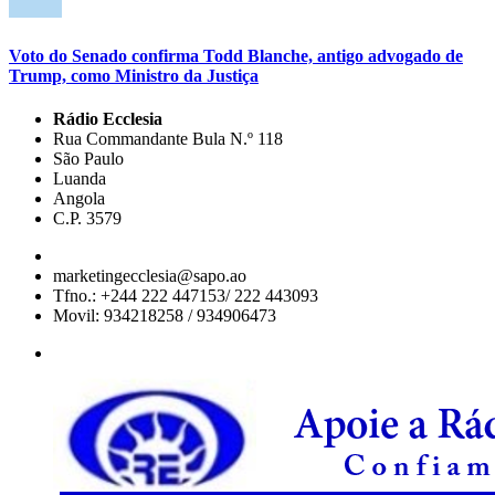
Voto do Senado confirma Todd Blanche, antigo advogado de
Trump, como Ministro da Justiça
Rádio Ecclesia
Rua Commandante Bula N.º 118
São Paulo
Luanda
Angola
C.P. 3579
marketingecclesia@sapo.ao
Tfno.: +244 222 447153/ 222 443093
Movil: 934218258 / 934906473