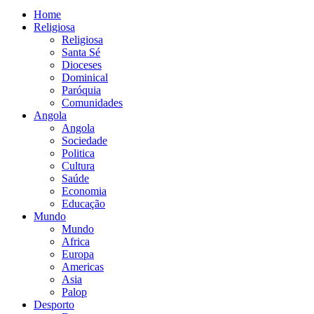
Home
Religiosa
Religiosa
Santa Sé
Dioceses
Dominical
Paróquia
Comunidades
Angola
Angola
Sociedade
Politica
Cultura
Saúde
Economia
Educação
Mundo
Mundo
Africa
Europa
Americas
Asia
Palop
Desporto