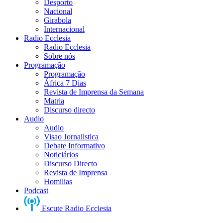
Desporto
Nacional
Girabola
Internacional
Radio Ecclesia
Radio Ecclesia
Sobre nós
Programação
Programação
África 7 Dias
Revista de Imprensa da Semana
Matria
Discurso directo
Audio
Audio
Visao Jornalistica
Debate Informativo
Noticiários
Discurso Directo
Revista de Imprensa
Homilias
Podcast
Escute Radio Ecclesia