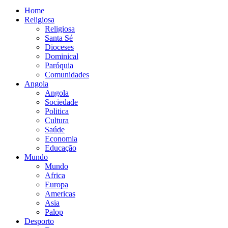
Home
Religiosa
Religiosa
Santa Sé
Dioceses
Dominical
Paróquia
Comunidades
Angola
Angola
Sociedade
Politica
Cultura
Saúde
Economia
Educação
Mundo
Mundo
Africa
Europa
Americas
Asia
Palop
Desporto