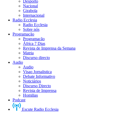
Desporto
Nacional
Girabola
Internacional
Radio Ecclesia
Radio Ecclesia
Sobre nós
Programação
Programação
África 7 Dias
Revista de Imprensa da Semana
Matria
Discurso directo
Audio
Audio
Visao Jornalistica
Debate Informativo
Noticiários
Discurso Directo
Revista de Imprensa
Homilias
Podcast
Escute Radio Ecclesia