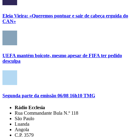
Eleia Vieira: «Queremos pontuar e sair de cabeça erguida do
CAN»
UEFA mantém boicote, mesmo apesar de FIFA ter pedido
desculpa
Segunda parte da emissão 06/08 16h10 TMG
Rádio Ecclesia
Rua Commandante Bula N.º 118
São Paulo
Luanda
Angola
C.P. 3579