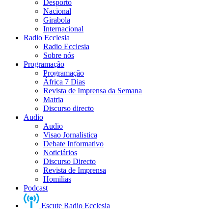
Desporto
Nacional
Girabola
Internacional
Radio Ecclesia
Radio Ecclesia
Sobre nós
Programação
Programação
África 7 Dias
Revista de Imprensa da Semana
Matria
Discurso directo
Audio
Audio
Visao Jornalistica
Debate Informativo
Noticiários
Discurso Directo
Revista de Imprensa
Homilias
Podcast
Escute Radio Ecclesia