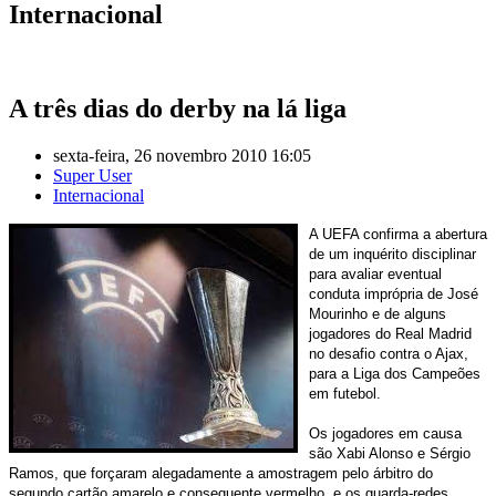
Internacional
A três dias do derby na lá liga
sexta-feira, 26 novembro 2010 16:05
Super User
Internacional
A UEFA confirma a abertura
de um inquérito disciplinar
para avaliar eventual
conduta imprópria de José
Mourinho e de alguns
jogadores do Real Madrid
no desafio contra o Ajax,
para a Liga dos Campeões
em futebol.
Os jogadores em causa
são Xabi Alonso e Sérgio
Ramos, que forçaram alegadamente a amostragem pelo árbitro do
segundo cartão amarelo e consequente vermelho, e os guarda-redes