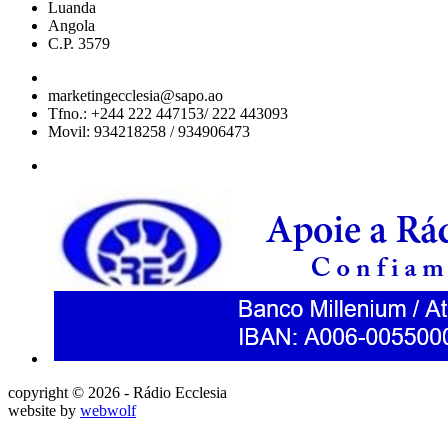
Luanda
Angola
C.P. 3579
marketingecclesia@sapo.ao
Tfno.: +244 222 447153/ 222 443093
Movil: 934218258 / 934906473
copyright © 2026 - Rádio Ecclesia
website by
webwolf