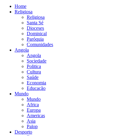
Home
Religiosa
Religiosa
Santa Sé
Dioceses
Dominical
Paróquia
Comunidades
Angola
Angola
Sociedade
Politica
Cultura
Saúde
Economia
Educação
Mundo
Mundo
Africa
Europa
Americas
Asia
Palop
Desporto