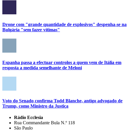
Drone com "grande quantidade de explosivos" despenha-se na
Bulgária "sem fazer vítimas"
Espanha passa a efectuar controlos a quem vem de Itália em
resposta a medida semelhante de Meloni
Voto do Senado confirma Todd Blanche, antigo advogado de
Trump, como Ministro da Justiça
Rádio Ecclesia
Rua Commandante Bula N.º 118
São Paulo