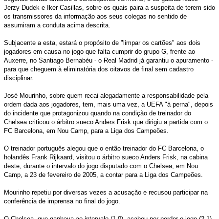
Jerzy Dudek e Iker Casillas, sobre os quais paira a suspeita de terem sido
os transmissores da informação aos seus colegas no sentido de
assumiram a conduta acima descrita.
Subjacente a esta, estará o propósito de "limpar os cartões" aos dois
jogadores em causa no jogo que falta cumprir do grupo G, frente ao
Auxerre, no Santiago Bernabéu - o Real Madrid já garantiu o apuramento -
para que cheguem à eliminatória dos oitavos de final sem cadastro
disciplinar.
José Mourinho, sobre quem recai alegadamente a responsabilidade pela
ordem dada aos jogadores, tem, mais uma vez, a UEFA "à perna", depois
do incidente que protagonizou quando na condição de treinador do
Chelsea criticou o árbitro sueco Anders Frisk que dirigiu a partida com o
FC Barcelona, em Nou Camp, para a Liga dos Campeões.
O treinador português alegou que o então treinador do FC Barcelona, o
holandês Frank Rijkaard, visitou o árbitro sueco Anders Frisk, na cabina
deste, durante o intervalo do jogo disputado com o Chelsea, em Nou
Camp, a 23 de fevereiro de 2005, a contar para a Liga dos Campeões.
Mourinho repetiu por diversas vezes a acusação e recusou participar na
conferência de imprensa no final do jogo.
O Chelsea, que ganhava ao intervalo (1-0), acabou por perder o jogo (2-1),