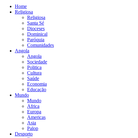
Home
Religiosa
Religiosa
Santa Sé
Dioceses
Dominical
Paróquia
Comunidades
Angola
Angola
Sociedade
Politica
Cultura
Saúde
Economia
Educação
Mundo
Mundo
Africa
Europa
Americas
Asia
Palop
Desporto