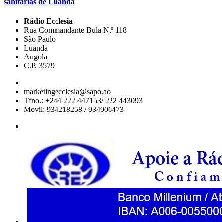
sanitárias de Luanda
Rádio Ecclesia
Rua Commandante Bula N.º 118
São Paulo
Luanda
Angola
C.P. 3579
marketingecclesia@sapo.ao
Tfno.: +244 222 447153/ 222 443093
Movil: 934218258 / 934906473