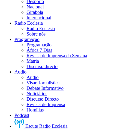
Desporto
Nacional
Girabola
Internacional
Radio Ecclesia
Radio Ecclesia
Sobre nós
Programação
Programação
África 7 Dias
Revista de Imprensa da Semana
Matria
Discurso directo
Audio
Audio
Visao Jornalistica
Debate Informativo
Noticiários
Discurso Directo
Revista de Imprensa
Homilias
Podcast
Escute Radio Ecclesia