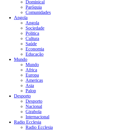
Dominical
Paróquia
Comunidades
Angola
Angola
Sociedade
Politica
Cultura
Saúde
Economia
Educação
Mundo
Mundo
Africa
Europa
Americas
Asia
Palop
Desporto
Desporto
Nacional
Girabola
Internacional
Radio Ecclesia
Radio Ecclesia