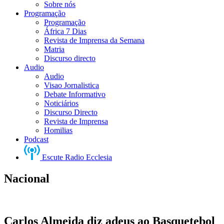
Sobre nós
Programação
Programação
África 7 Dias
Revista de Imprensa da Semana
Matria
Discurso directo
Audio
Audio
Visao Jornalistica
Debate Informativo
Noticiários
Discurso Directo
Revista de Imprensa
Homilias
Podcast
Escute Radio Ecclesia
Nacional
Carlos Almeida diz adeus ao Basquetebol