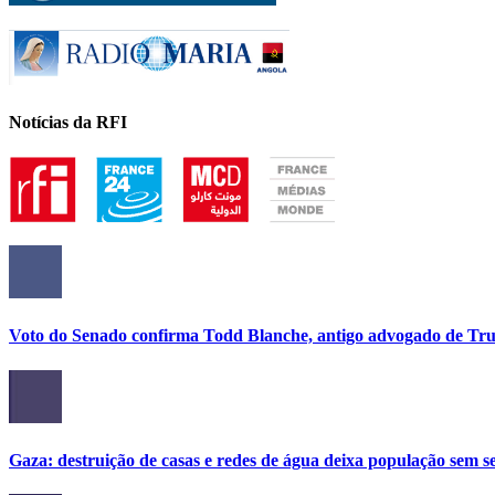
Notícias da RFI
Voto do Senado confirma Todd Blanche, antigo advogado de Tru
Gaza: destruição de casas e redes de água deixa população sem se