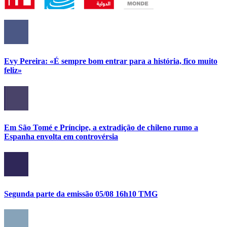
Evy Pereira: «É sempre bom entrar para a história, fico muito
feliz»
Em São Tomé e Príncipe, a extradição de chileno rumo a
Espanha envolta em controvérsia
Segunda parte da emissão 05/08 16h10 TMG