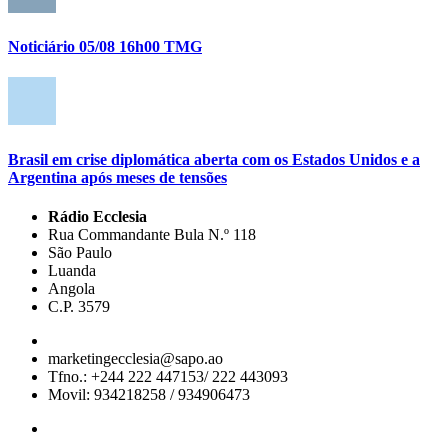
Noticiário 05/08 16h00 TMG
Brasil em crise diplomática aberta com os Estados Unidos e a
Argentina após meses de tensões
Rádio Ecclesia
Rua Commandante Bula N.º 118
São Paulo
Luanda
Angola
C.P. 3579
marketingecclesia@sapo.ao
Tfno.: +244 222 447153/ 222 443093
Movil: 934218258 / 934906473