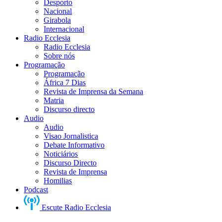
Desporto
Nacional
Girabola
Internacional
Radio Ecclesia
Radio Ecclesia
Sobre nós
Programação
Programação
África 7 Dias
Revista de Imprensa da Semana
Matria
Discurso directo
Audio
Audio
Visao Jornalistica
Debate Informativo
Noticiários
Discurso Directo
Revista de Imprensa
Homilias
Podcast
Escute Radio Ecclesia