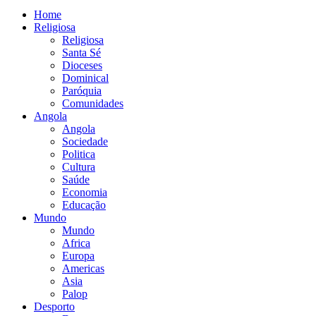
Home
Religiosa
Religiosa
Santa Sé
Dioceses
Dominical
Paróquia
Comunidades
Angola
Angola
Sociedade
Politica
Cultura
Saúde
Economia
Educação
Mundo
Mundo
Africa
Europa
Americas
Asia
Palop
Desporto