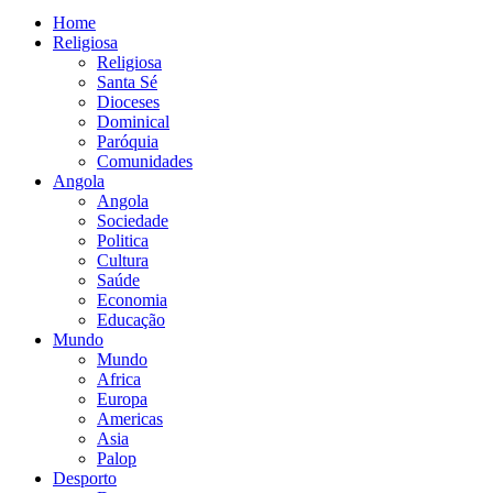
Home
Religiosa
Religiosa
Santa Sé
Dioceses
Dominical
Paróquia
Comunidades
Angola
Angola
Sociedade
Politica
Cultura
Saúde
Economia
Educação
Mundo
Mundo
Africa
Europa
Americas
Asia
Palop
Desporto