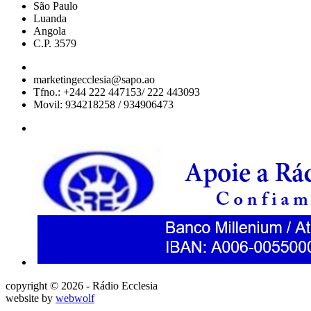
São Paulo
Luanda
Angola
C.P. 3579
marketingecclesia@sapo.ao
Tfno.: +244 222 447153/ 222 443093
Movil: 934218258 / 934906473
copyright © 2026 - Rádio Ecclesia
website by
webwolf