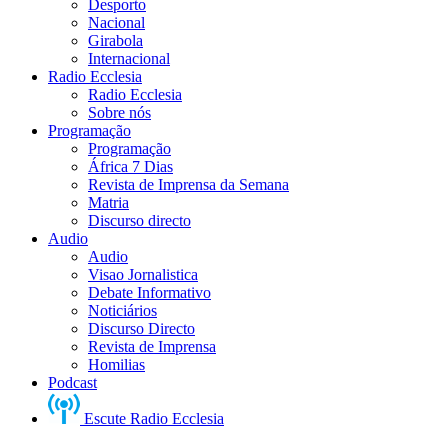
Desporto
Nacional
Girabola
Internacional
Radio Ecclesia
Radio Ecclesia
Sobre nós
Programação
Programação
África 7 Dias
Revista de Imprensa da Semana
Matria
Discurso directo
Audio
Audio
Visao Jornalistica
Debate Informativo
Noticiários
Discurso Directo
Revista de Imprensa
Homilias
Podcast
Escute Radio Ecclesia