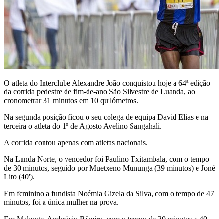
O atleta do Interclube Alexandre João conquistou hoje a 64ª edição
da corrida pedestre de fim-de-ano São Silvestre de Luanda, ao
cronometrar 31 minutos em 10 quilómetros.
Na segunda posição ficou o seu colega de equipa David Elias e na
terceira o atleta do 1º de Agosto Avelino Sangahali.
A corrida contou apenas com atletas nacionais.
Na Lunda Norte, o vencedor foi Paulino Txitambala, com o tempo
de 30 minutos, seguido por Muetxeno Mununga (39 minutos) e Joné
Lito (40').
Em feminino a fundista Noémia Gizela da Silva, com o tempo de 47
minutos, foi a única mulher na prova.
Em Malange, Ambrósio Ribeiro, com o tempo de 30 minutos e 40