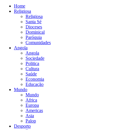
Home
Religiosa
Religiosa
Santa Sé
Dioceses
Dominical
Paróquia
Comunidades
Angola
Angola
Sociedade
Politica
Cultura
Saúde
Economia
Educação
Mundo
Mundo
Africa
Europa
Americas
Asia
Palop
Desporto