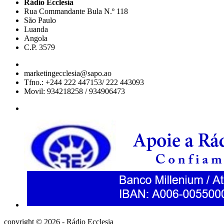
Rádio Ecclesia
Rua Commandante Bula N.º 118
São Paulo
Luanda
Angola
C.P. 3579
marketingecclesia@sapo.ao
Tfno.: +244 222 447153/ 222 443093
Movil: 934218258 / 934906473
copyright © 2026 - Rádio Ecclesia