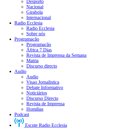
Desporto
Nacional
Girabola
Internacional
Radio Ecclesia
Radio Ecclesia
Sobre nós
Programação
Programação
África 7 Dias
Revista de Imprensa da Semana
Matria
Discurso directo
Audio
Audio
Visao Jornalistica
Debate Informativo
Noticiários
Discurso Directo
Revista de Imprensa
Homilias
Podcast
Escute Radio Ecclesia